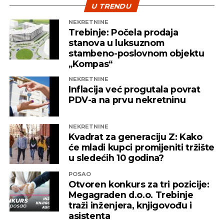
prethodnog dogovora iza zatvorenih vrata, bez
U TRENDU
tendera.
NEKRETNINE
Trebinje: Počela prodaja
Capital
stanova u luksuznom
stambeno-poslovnom objektu
„Kompas“
REKLAMA
NEKRETNINE
Inflacija već progutala povrat
PDV-a na prvu nekretninu
NEKRETNINE
Kvadrat za generaciju Z: Kako
će mladi kupci promijeniti tržište
u sledećih 10 godina?
POSAO
Otvoren konkurs za tri pozicije:
Megagraden d.o.o. Trebinje
traži inženjera, knjigovođu i
asistenta