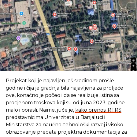
Projekat koji je najavljen još sredinom prošle
godine i čija je gradnja bila najavljena za proljeće
ove, konačno je počeo i da se realizuje, istina sa
procjenom troškova koji su od juna 2023. godine
malo i porasli. Naime, juče je,
kako prenosi RTRS
,
predstavnicima Univerziteta u Banjaluci i
Ministarstva za naučno-tehnološki razvoj i visoko
obrazovanje predata projektna dokumentacija za