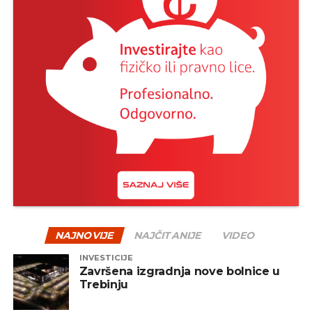
–
Implementacija je predviđena u dvije
paralelne faze. Omogućava potpunu
integraciju državnih organa, akademskog i
privatnog sektora u upravljanju incidentima.
Funkcije zaštite u odnosu na korisnike se
ogledaju u zaštiti tri grupe korisnika: javne
uprave i kritičnih infrastruktura, zaštiti djece i
zaštiti mikro, malih i srednjih preduzeća
–
istaknuto je u saopštenju.
REKLAMA
NAJNOVIJE
NAJČITANIJE
VIDEO
INVESTICIJE
Završena izgradnja nove bolnice u
Trebinju
Iz Agencije su istakli da će sistem štititi javnu
upravu i kritične infrastrukture koje čini 780