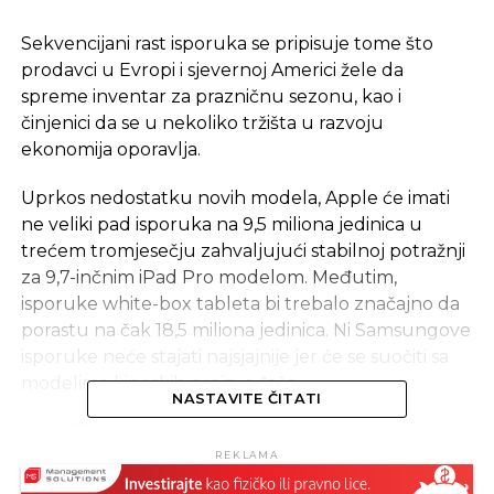
Sekvencijani rast isporuka se pripisuje tome što
prodavci u Evropi i sjevernoj Americi žele da
spreme inventar za prazničnu sezonu, kao i
činjenici da se u nekoliko tržišta u razvoju
ekonomija oporavlja.
Uprkos nedostatku novih modela, Apple će imati
ne veliki pad isporuka na 9,5 miliona jedinica u
trećem tromjesečju zahvaljujući stabilnoj potražnji
za 9,7-inčnim iPad Pro modelom. Međutim,
isporuke white-box tableta bi trebalo značajno da
porastu na čak 18,5 miliona jedinica. Ni Samsungove
isporuke neće stajati najsjajnije jer će se suočiti sa
modelima kineskih proizvođača.
NASTAVITE ČITATI
Izvor: Digitimes
REKLAMA
SLIČNE TEME: