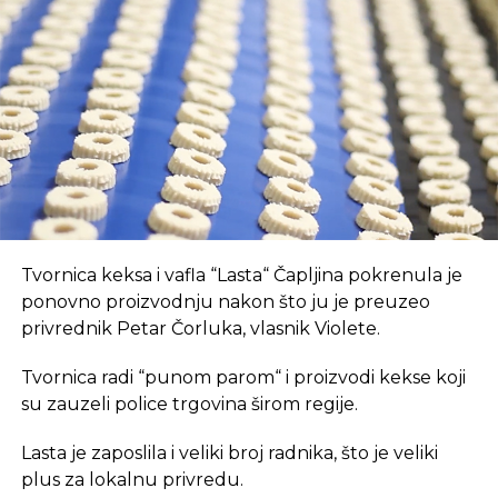
Prvo, oni pružaju brz internet i tehnološki
opremljen prostor, što je ključan preduvjet za
suvremeni način rada.
REKLAMA
U coworking prostoru, radnici su okruženi sličnim
Tvornica keksa i vafla “Lasta“ Čapljina pokrenula je
profesionalcima, što potiče produktivnost i radnu
ponovno proizvodnju nakon što ju je preuzeo
atmosferu koju je teško postići u kućnom
privrednik Petar Čorluka, vlasnik Violete.
okruženju.
Tvornica radi “punom parom“ i proizvodi kekse koji
Dodatna prednost coworkinga je umrežavanje i
su zauzeli police trgovina širom regije.
stvaranje novih poslovnih veza. Rad u zajedničkom
Lasta je zaposlila i veliki broj radnika, što je veliki
prostoru omogućava razmjenu ideja, kontakata i
plus za lokalnu privredu.
suradnji, čime coworking prostor postaje inkubator