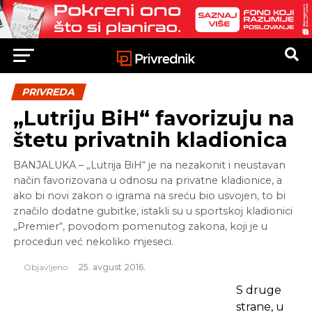
PRIVREDA
„Lutriju BiH“ favorizuju na
štetu privatnih kladionica
BANJALUKA – „Lutrija BiH“ je na nezakonit i neustavan
način favorizovana u odnosu na privatne kladionice, a
ako bi novi zakon o igrama na sreću bio usvojen, to bi
značilo dodatne gubitke, istakli su u sportskoj kladionici
„Premier“, povodom pomenutog zakona, koji je u
proceduri već nekoliko mjeseci.
Objavljeno
25. avgust 2016.
S druge
strane, u