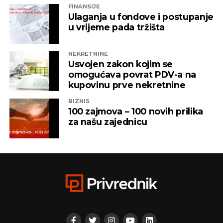
FINANSIJE
ITSS”, “Sirius 2010”, “Kaldera”, “K-2 Audio” u čijem je
Ulaganja u fondove i postupanje
vlasništvu Alternativna televizija, “Una World” u
u vrijeme pada tržišta
čijem je vlasništvu bila “Una TV”.
NEKRETNINE
Iz “Infinity-ja” su tada saopštili da će bez posla ostati
Usvojen zakon kojim se
oko 800 ljudi, a spas su potražili u registrovanju
omogućava povrat PDV-a na
novih kompanija i promjenama vlasničke strukture,
kupovinu prve nekretnine
pretvarajućći dotatašnje rukovodioce u vlasnike.
BIZNIS
100 zajmova – 100 novih prilika
„Invictus“ su prije mjesec dana osnovali menadžeri
za našu zajednicu
„Prointera“ i „Siriusa”.
CAPITAL.BA
REKLAMA