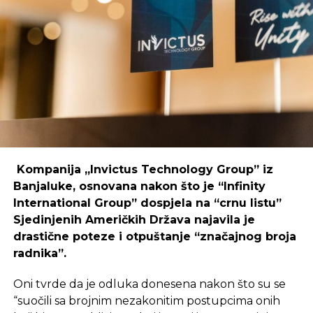
Primjer mostarskog CodeHuba pokazuje da
coworking prostori mogu uspješno djelovati i u
regijama koje nisu urbani centri, ali zahtijeva
podršku i ulaganja koja će omogućiti dugoročnu
održivost ovakvih inicijativa.
REKLAMA
Kompanija „Invictus Technology Group” iz
Banjaluke, osnovana nakon što je “Infinity
International Group” dospjela na “crnu listu”
Sjedinjenih Američkih Država najavila je
Ulaganje u coworking prostor u Čapljini moglo bi
drastične poteze i otpuštanje “značajnog broja
postati ključan korak prema stvaranju napredne
radnika”.
poslovne klime, privlačenju novih profesionalaca te
razvoja poslovnih veza koje bi mogle potaknuti
Oni tvrde da je odluka donesena nakon što su se
nove projekte i lokalnu ekonomiju.
“suočili sa brojnim nezakonitim postupcima onih