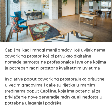
za cilj ukidanje privatnih kladionica, navode i da to
žele i strane internet kladionice, koje rade ilegalno
na području FBiH. Podsjećaju da su u prvih šest
mjeseci kladionice u budžet FBiH uplatile 17,83
miliona maraka na osnovu naknada i poreza, od
čega 98,14 odsto otpada na privatne kladionice.
„‘Lutrija BiH’ je uplatila sramotnih 153.000 maraka ili
Čapljina, kao i mnogi manji gradovi, još uvijek nema
0,86 odsto. Kada se uzme u obzir da ‘Lutrija BiH’
coworking prostor koji bi privukao digitalne
ima monopol na priređivanje klasičnih igara na
nomade, samostalne profesionalce i sve one kojima
sreću, poput lota, tota, grebalice i slično, kao i da
je potreban radni prostor s kvalitetnim uvjetima.
ima preko 570 uplatnih mjesta, evidentno je kako
je ovaj iznos uplaćenih naknada sramotno nizak“,
Inicijative poput coworking prostora, iako prisutne
navode oni. Upozoravaju i da Poreska uprava i
u većim gradovima, i dalje su rijetke u manjim
Vlada ne kontrolišu poslovanje „Lutrije BiH“, te da
sredinama poput Čapljine, koja ima potencijal za
svjesno tolerišu nezakonite aktivnosti ove državne
privlačenje nove generacije radnika, ali nedostaju
firme, podsjećajući da ona krši i Zakon o fiskalnim
potrebna ulaganja i podrška.
sistemima jer nije u sistemu fiskalizacije.