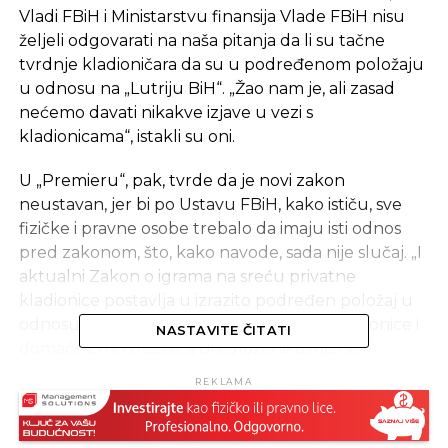
Vladi FBiH i Ministarstvu finansija Vlade FBiH nisu
željeli odgovarati na naša pitanja da li su tačne
tvrdnje kladioničara da su u podređenom položaju
u odnosu na „Lutriju BiH“. „Žao nam je, ali zasad
nećemo davati nikakve izjave u vezi s
kladionicama“, istakli su oni.
U „Premieru“, pak, tvrde da je novi zakon
neustavan, jer bi po Ustavu FBiH, kako ističu, sve
fizičke i pravne osobe trebalo da imaju isti odnos
pred zakonom, što, kako navode, sada nije slučaj. „I
aktualni Zakon o igrama na sreću privatne
kladionice postavlja u izrazito podređen položaj u
odnosu na ‘Lutriju BiH’, strane internet kladionice i
NASTAVITE ČITATI
domaće crno tržište, a predložene izmjene i
dopune bi dovele do uništenja privatnih kladionica,
REKLAMA
zatvaranja 5.500 radnih mjesta i proračun FBiH bi
ostao bez 75 miliona maraka, koliko privatne
kladionice na godišnjoj razini uplaćuju za naknade,