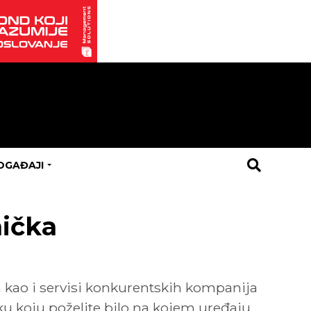
OGAĐAJI
ička
in kao i servisi konkurentskih kompanija
u koju poželite bilo na kojem uređaju.