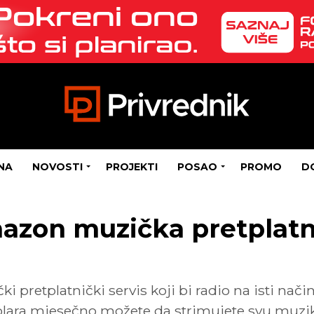
NA
NOVOSTI
PROJEKTI
POSAO
PROMO
D
azon muzička pretplatn
 pretplatnički servis koji bi radio na isti nač
dolara mjesečno možete da strimujete svu muzik