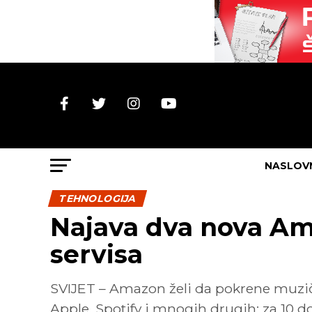
NASLOV
TEHNOLOGIJA
Najava dva nova Am
servisa
SVIJET – Amazon želi da pokrene muzički
Apple, Spotify i mnogih drugih: za 10 