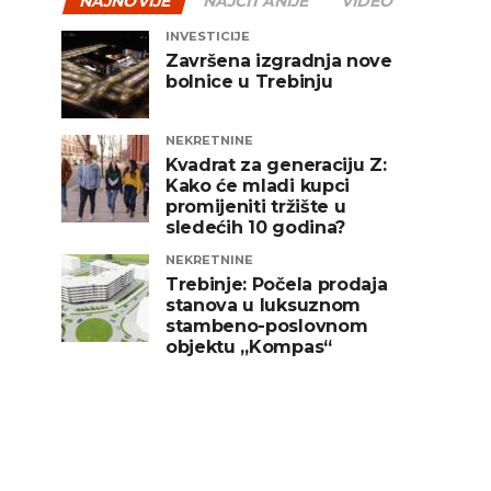
NAJNOVIJE
NAJČITANIJE
VIDEO
INVESTICIJE
Završena izgradnja nove
bolnice u Trebinju
NEKRETNINE
Kvadrat za generaciju Z:
Kako će mladi kupci
promijeniti tržište u
sledećih 10 godina?
NEKRETNINE
Trebinje: Počela prodaja
stanova u luksuznom
stambeno-poslovnom
objektu „Kompas“