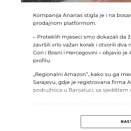
Kompanija Ananas stigla je i na bosa
prodajnom platformom.
– Proteklih mjeseci smo dokazali da ž
završili vrlo važan korak i otvorili dva
Inače, nadležni kažu da će budući Na
Gori i Bosni i Hercegovini – objavio
gdje se rađaju inovativne ideje i teh
profilu.
–
Siguran sam da će izgradnjom NTP 
„Regionalni Amazon“, kako su ga mediji
studenti UNIBL, odnosno naši nastav
Sarajevu, gdje je registrovana firma A
kompanijama koje budu smještene u 
podružnica u Banjaluci, sa sjedištem 
Univerziteta u Banjaluci
, prenosi RTR
Direktor preduzeća, ujedno i banjaluč
Nikola Dragović, direktor Naučno-teh
kako navodi RTRS, još neke novine.
Direktni osnivač sarajevskog društva 
NAST
platforme Ananas je
Delta holding
, 
–
Јedan od prvih programa koji će N