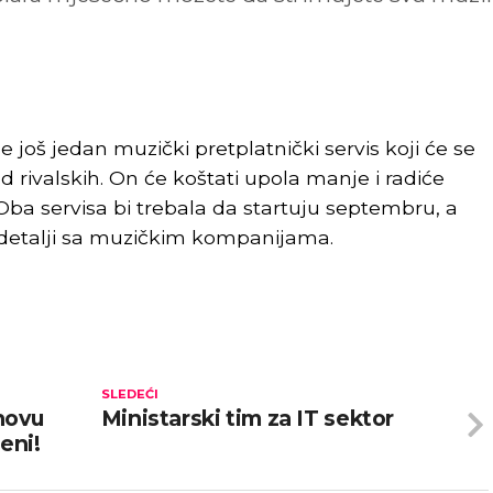
još jedan muzički pretplatnički servis koji će se
od rivalskih. On će koštati upola manje i radiće
a servisa bi trebala da startuju septembru, a
ki detalji sa muzičkim kompanijama.
SLEDEĆI
novu
Ministarski tim za IT sektor
jeni!