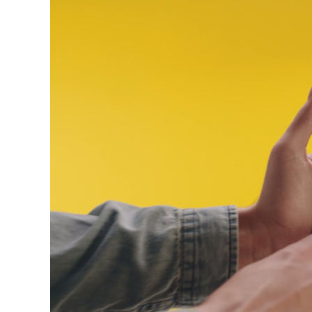
izrada projektno-tehničke dokumentaci
na proljeće 2024. godine planira po
objekta ukupne površine 7,5 hiljada 
24 mjeseca, a tada je procijenjeno da
neophodnom opremom i laboratorijom, 
eKapija je ranije pisala da je Saudijsk
projekta u Srpskoj
– jedan je izgradnj
izgradnja Naučno-tehnološkog parka 
Što se tiče projektne dokumentacije 
Univerziteta i Ministarstva za naučno-
RTRS, finansirana kroz Italijanski fon
banke Savjeta Evrope.