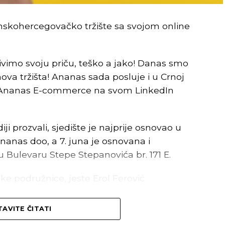
nskohercegovačko tržište sa svojom online
ivimo svoju priču, teško a jako! Danas smo
 nova tržišta! Ananas sada posluje i u Crnoj
učno-tehnološki park biti centralno mjesto
 je Ananas E-commerce na svom LinkedIn
nološki napredak Srpske.
imati ogromnu korist prije svega UNIBL i
 prozvali, sjedište je najprije osnovao u
nici i saradnici kroz angažman u
nanas doo, a 7. juna je osnovana i
NTP – istakao je Radoslav Gajanin, rektor
u Bulevaru Stepe Stepanovića br. 171 E.
S.
ke podružnice, jeste Erol Ferović.
nološkog parka Republike Srpske, najavio je,
je
Ananas E-Commerce
Beograd. Vlasnik
AVITE ČITATI
a kako je ranije saopšteno iz kompanije,
TP uskoro početi sprovoditi jeste program