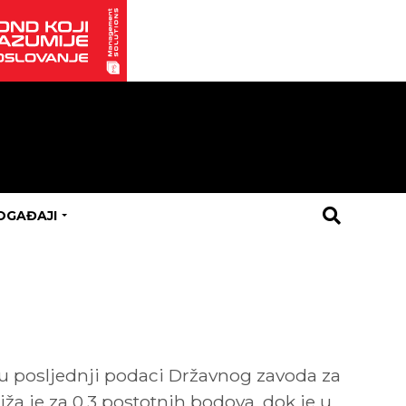
OGAĐAJI
ju posljednji podaci Državnog zavoda za
ža je za 0,3 postotnih bodova, dok je u