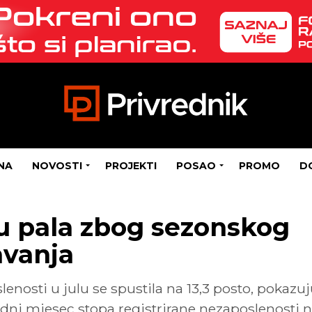
NA
NOVOSTI
PROJEKTI
POSAO
PROMO
D
lu pala zbog sezonskog
avanja
enosti u julu se spustila na 13,3 posto, pokazu
dni mjesec stopa registrirane nezaposlenosti ni