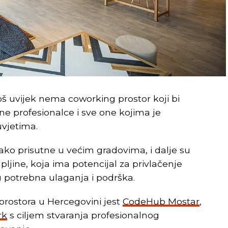
još uvijek nema coworking prostor koji bi
e profesionalce i sve one kojima je
uvjetima.
iako prisutne u većim gradovima, i dalje su
jine, koja ima potencijal za privlačenje
u potrebna ulaganja i podrška.
prostora u Hercegovini jest
CodeHub Mostar
,
rk
s ciljem stvaranja profesionalnog