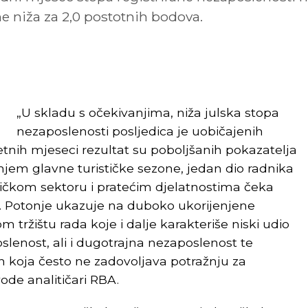
e niža za 2,0 postotnih bodova.
„U skladu s očekivanjima, niža julska stopa
nezaposlenosti posljedica je uobičajenih
etnih mjeseci rezultat su poboljšanih pokazatelja
anjem glavne turističke sezone, jedan dio radnika
stičkom sektoru i pratećim djelatnostima čeka
i. Potonje ukazuje na duboko ukorijenjene
tržištu rada koje i dalje karakteriše niski udio
slenost, ali i dugotrajna nezaposlenost te
 koja često ne zadovoljava potražnju za
ode analitičari RBA.