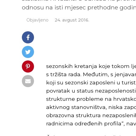
odnosu na isti mjesec prethodne godin
Objavljeno
24. avgust 2016.
sezonskih kretanja koje tokom lj
s tržišta rada. Međutim, s jenjav
koji su sezonski zaposleni u turi
povratak u status nezaposlenost
strukturne probleme na hrvatskom 
aktivnog stanovništva, niska zapo
obrazovna struktura nezaposlenih
radnicima određenih profila“, nav