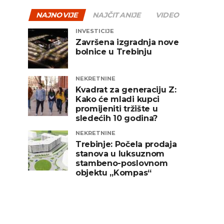
NAJNOVIJE
NAJČITANIJE
VIDEO
INVESTICIJE
Završena izgradnja nove
bolnice u Trebinju
NEKRETNINE
Kvadrat za generaciju Z:
Kako će mladi kupci
promijeniti tržište u
sledećih 10 godina?
NEKRETNINE
Trebinje: Počela prodaja
stanova u luksuznom
stambeno-poslovnom
objektu „Kompas“