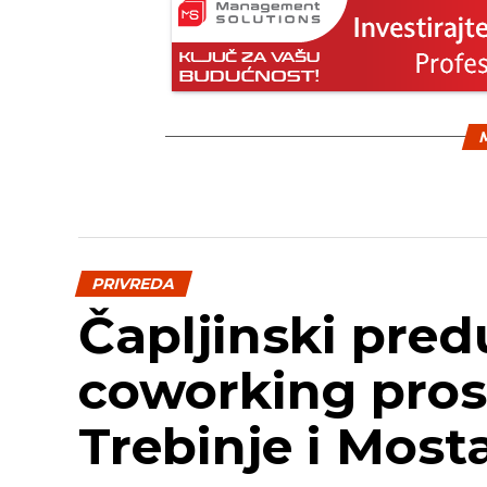
M
PRIVREDA
Čapljinski pred
coworking pros
Trebinje i Most