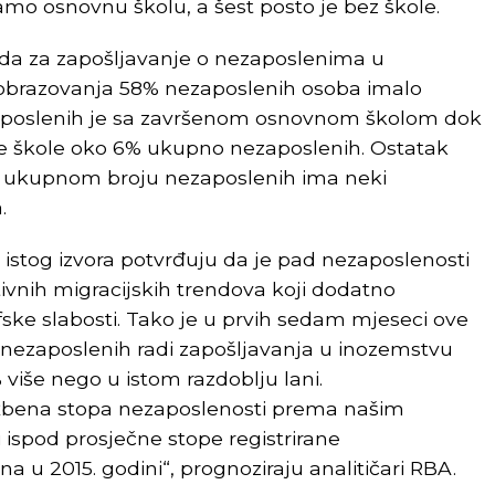
mo osnovnu školu, a šest posto je bez škole.
oda za zapošljavanje o nezaposlenima u
uobrazovanja 58% nezaposlenih osoba imalo
zaposlenih je sa završenom osnovnom školom dok
ne škole oko 6% ukupno nezaposlenih. Ostatak
u ukupnom broju nezaposlenih ima neki
a.
z istog izvora potvrđuju da je pad nezaposlenosti
ivnih migracijskih trendova koji dodatno
ke slabosti. Tako je u prvih sedam mjeseci ove
e nezaposlenih radi zapošljavanja u inozemstvu
 više nego u istom razdoblju lani.
službena stopa nezaposlenosti prema našim
 ispod prosječne stope registrirane
a u 2015. godini“, prognoziraju analitičari RBA.