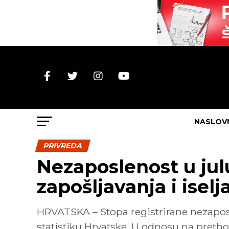
NASLOV
PRIVREDA
Nezaposlenost u ju
zapošljavanja i iselj
HRVATSKA – Stopa registrirane nezaposl
statistiku Hrvatske. U odnosu na pretho