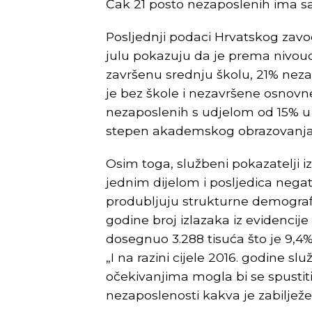
Čak 21 posto nezaposlenih ima sa
Posljednji podaci Hrvatskog zav
julu pokazuju da je prema nivo
završenu srednju školu, 21% ne
je bez škole i nezavršene osnov
nezaposlenih s udjelom od 15% 
stepen akademskog obrazovanj
Osim toga, službeni pokazatelji i
jednim dijelom i posljedica negat
produbljuju strukturne demografs
godine broj izlazaka iz evidencij
dosegnuo 3.288 tisuća što je 9,4%
„I na razini cijele 2016. godine 
očekivanjima mogla bi se spustiti
nezaposlenosti kakva je zabilježen