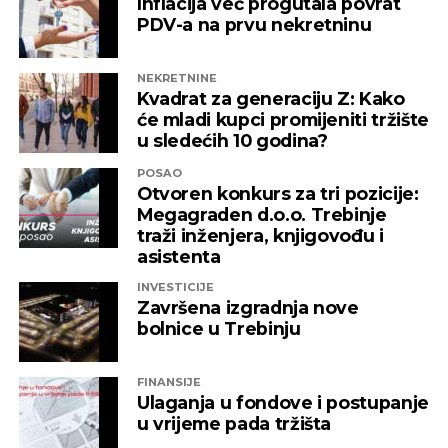
Inflacija već progutala povrat
strateškog značaja za ekonomski razvoj BiH, a
PDV-a na prvu nekretninu
saradnja s kineskim kompanijama omogućava
transfer tehnologije, stvaranje novih radnih mjesta i
NEKRETNINE
poboljšanje ukupne infrastrukture u zemlji.
Kvadrat za generaciju Z: Kako
će mladi kupci promijeniti tržište
u sledećih 10 godina?
REKLAMA
POSAO
Otvoren konkurs za tri pozicije:
Megagraden d.o.o. Trebinje
traži inženjera, knjigovođu i
asistenta
INVESTICIJE
CAPITAL: Prema našim informacijama, kineska
Završena izgradnja nove
kompanija Norinco planira da preko mađarskog
bolnice u Trebinju
ogranka kupi 80 odsto udjela u stolačkoj Aurori
i preuzimanje koncesije na 30 godina. Da li ste
FINANSIJE
upoznati sa ovim informacijama i znate li više
Ulaganja u fondove i postupanje
detalja o njihovim planovima u BiH?
u vrijeme pada tržišta