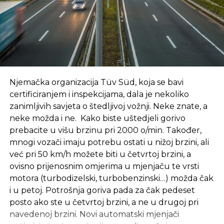
CAPITAL
:
Kako onda komentariše optužbe EU
koje se odnose na maligni kineski uticaj, zatim
na njihovo zanemarivanje ekoloških standarda,
netransparentnosti u radu, te stav da Kina
koristi ovaj region samo da bi ušla na tržište
EU?
Njemačka organizacija Tüv Süd, koja se bavi
certificiranjem i inspekcijama, dala je nekoliko
BERJAN
: Kineske investicije donose značajne
zanimljivih savjeta o štedljivoj vožnji. Neke znate, a
ekonomske benefite BiH, uključujući razvoj
neke možda i ne. Kako biste uštedjeli gorivo
infrastrukture i otvaranje novih radnih mjesta. Naša
prebacite u višu brzinu pri 2000 o/min. Također,
zemlja se trudi da osigura da svi projekti budu u
mnogi vozači imaju potrebu ostati u nižoj brzini, ali
skladu sa ekološkim standardima i principima
već pri 50 km/h možete biti u četvrtoj brzini, a
transparentnosti. Saradnja za Kinom nije usmjerena
ovisno prijenosnim omjerima u mjenjaču te vrsti
protiv bilo koje treće strane, već je motivisana
motora (turbodizelski, turbobenzinski…) možda čak
našim potrebama za ekonomskim razvojem i
i u petoj. Potrošnja goriva pada za čak pedeset
prosperitetom. BiH ostaje posvećena
posto ako ste u četvrtoj brzini, a ne u drugoj pri
uravnoteženim međunarodnim odnosima i
navedenoj brzini. Novi automatski mjenjači
vjerujemo da je moguće ostvariti saradnju koja