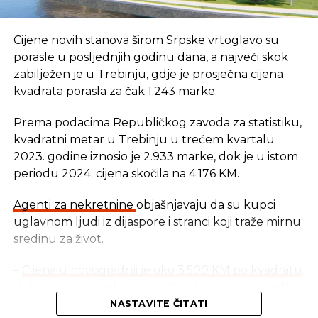
Cijene novih stanova širom Srpske vrtoglavo su
porasle u posljednjih godinu dana, a najveći skok
zabilježen je u Trebinju, gdje je prosječna cijena
kvadrata porasla za čak 1.243 marke.
Prema podacima Republičkog zavoda za statistiku,
kvadratni metar u Trebinju u trećem kvartalu
2023. godine iznosio je 2.933 marke, dok je u istom
periodu 2024. cijena skočila na 4.176 KM.
Agenti za nekretnine
objašnjavaju da su kupci
uglavnom ljudi iz dijaspore i stranci koji traže mirnu
sredinu za život.
–
Cijena u novogradnji je oko 3.500 KM po kvadratu
,
dok je u starogradnji od 2.400 KM, pa naviše. Velika
potražnja dolazi zbog blizine mora i velikog broja
NASTAVITE ČITATI