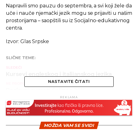
Napravili smo pauzu do septembra, a svi koji žele da
uče i nauče njemački jezik mogu se prijaviti u našim
prostorijama – saopštili su iz Socijalno-edukativnog
centra.
Izvor: Glas Srpske
SLIČNE TEME:
SLEDEĆI
Kursevi engleskog i italijanskog jezika
NASTAVITE ČITATI
NE PROPUSTITE
Poslovni susreti Čelinac 2016
REKLAMA
MOŽDA VAM SE SVIDI