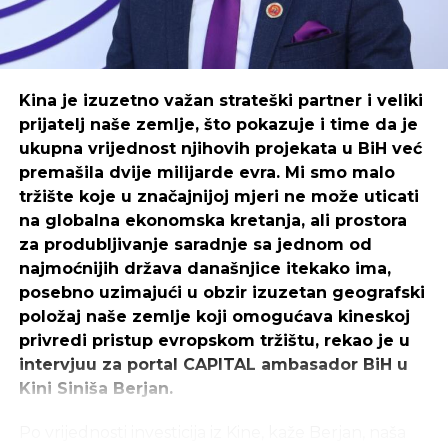
dolazi da živi ovdje, sa porodicama i djecom. Sve to
utiče na povećanje potražnje – rekao je Ćurić.
Skok i u drugim gradovima
Kina je izuzetno važan strateški partner i veliki
Osim Trebinja, rast cijena zabilježen je i u drugim
prijatelj naše zemlje, što pokazuje i time da je
gradovima Srpske. U
Banjaluci
je prosečna cijena
ukupna vrijednost njihovih projekata u BiH već
kvadrata porasla sa 3.369 na 3.618 KM, u Bijeljini sa
premašila dvije milijarde evra. Mi smo malo
2.183 na 2.434, u Doboju sa 2.235 na 2.382, a u
tržište koje u značajnijoj mjeri ne može uticati
Istočnoj Ilidži sa 1.793 na 2.314 maraka.
na globalna ekonomska kretanja, ali prostora
za produbljivanje saradnje sa jednom od
Kako bi olakšala rješavanje stambenog pitanja,
najmoćnijih država današnjice itekako ima,
Gradska uprava uvela je olakšice za gradnju kuća.
posebno uzimajući u obzir izuzetan geografski
Svi koji žele da grade kuće do 200 kvadratnih
položaj naše zemlje koji omogućava kineskoj
metara u prostoru od treće do šeste zone imaju
privredi pristup evropskom tržištu, rekao je u
pravo na 50 odsto popusta na rentu i troškove
intervjuu za portal CAPITAL ambasador BiH u
uređenja.
Kini Siniša Berjan.
– Prodavali smo placeve onima koji su željeli da
Po vrijednosti investicija iz Kine, kaže Berjan, naša