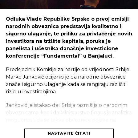
detalja o njihovim planovima u BiH?
Odluka Vlade Republike Srpske o prvoj emisiji
BERJAN
: U ovom trenutku nemamo detaljnije
narodnih obveznica predstavlja kvalitetno i
informacije o planovima kineske kompanije Norinco
sigurno ulaganje, te priliku za privlačenje novih
u BiH ali očekujemo da će dodatne informacije o
investitora na tržište kapitala, poruka je
njihovim planovima biti dostupne uskoro, nakon
panelista i učesnika današnje investicione
finalizacije pregovora.
konferencije “Fundamental” u Banjaluci.
Komunikaacija kroz više kanala
Predsjednik Komisije za hartije od vrijednosti Srbije
CAPITAL: Da li su vam poznati detalji ulaganja
Marko Janković ocijenio je da narodne obveznice
u Željeznice RS koje je potpisao ministar
znače i sigurno ulaganje kada se rangiraju različiti
Nedeljko Čubrilović?
rizici u investiranjima.
BERJAN
: Kineska kompanija je izrazila interes za
Janković je istakao da i Srbija razmišlja o narodnim
modernizaciju i unapređenje željezničke
obveznicama, kao i da Ministarstvo finansija analizira
infrastrukture u Republici Srpskoj, što uključuje
mogućnosti da se takve obveznice pojave na
rekonstrukciju postojećih pruga, eventualnu
tržištu Srbije.
nabavku novih voznih sredstava i uvođenje
NASTAVITE ČITATI
naprednih tehnologija za upravljanje željezničkim