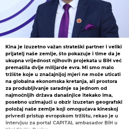
Kina je izuzetno važan strateški partner i veliki
prijatelj naše zemlje, što pokazuje i time da je
ukupna vrijednost njihovih projekata u BiH već
premašila dvije milijarde evra. Mi smo malo
tržište koje u značajnijoj mjeri ne može uticati
na globalna ekonomska kretanja, ali prostora
za produbljivanje saradnje sa jednom od
najmoćnijih država današnjice itekako ima,
posebno uzimajući u obzir izuzetan geografski
položaj naše zemlje koji omogućava kineskoj
privredi pristup evropskom tržištu, rekao je u
intervjuu za portal CAPITAL ambasador BiH u