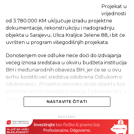
Projekat u
vrijednosti
od 3.780.000 KM uključuje izradu projektne
dokumentacije, rekonstrukciju i nadogradnju
objekta u Sarajevu, Ulica Kraljice Jelene 88, i bit će
uvršten u program višegodišnjih projekata.
Donošenjem ove odluke neće doći do izdvajanja
većeg iznosa sredstava u okviru budžeta institucija
BiH i međunarodnih obaveza BiH, jer će se u ovu
svrhu koristiti već sredstva odobrena Odlukom o
odobravanju „Projekta rekonstrukcije objekta koji
trenutno koristi Specijalna policija Federacije BiH u
svrhu izmiještanja Tužilaštva BiH“.
NASTAVITE ČITATI
Izvor: Akta.ba
REKLAMA
SLIČNE TEME: