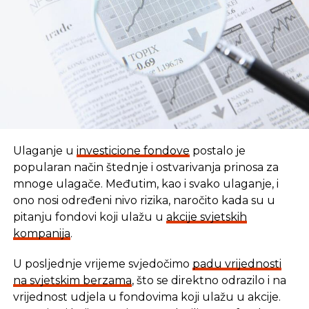
REKLAMA
Ulaganje u
investicione fondove
postalo je
popularan način štednje i ostvarivanja prinosa za
mnoge ulagače. Međutim, kao i svako ulaganje, i
ono nosi određeni nivo rizika, naročito kada su u
pitanju fondovi koji ulažu u
akcije svjetskih
kompanija
.
U posljednje vrijeme svjedočimo
padu vrijednosti
U vremenu kada tradicionalni oblici štednje nude
na svjetskim berzama
, što se direktno odrazilo i na
sve skromnije prinose, ovaj Fond se nameće kao
vrijednost udjela u fondovima koji ulažu u akcije.
moderna alternativa svima koji žele da njihov novac