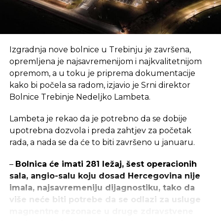
Izgradnja nove bolnice u Trebinju je završena,
opremljena je najsavremenijom i najkvalitetnijom
opremom, a u toku je priprema dokumentacije
kako bi počela sa radom, izjavio je Srni direktor
Bolnice Trebinje Nedeljko Lambeta.
Lambeta je rekao da je potrebno da se dobije
upotrebna dozvola i preda zahtjev za početak
rada, a nada se da će to biti završeno u januaru.
–
Bolnica će imati 281 ležaj, šest operacionih
sala, angio-salu koju dosad Hercegovina nije
imala, najsavremeniju dijagnostiku, tako da
više neće biti potrebe da se odlazi za usluge
magnentne rezonace u druge zdravstvene