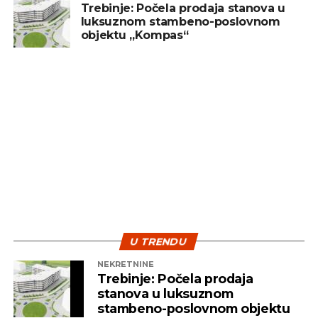
prirodan je dio investicionog procesa. Ulaganje
Trebinje: Počela prodaja stanova u
luksuznom stambeno-poslovnom
treba posmatrati kao dugoročan cilj, a ne kao
objektu „Kompas“
sredstvo za brzu zaradu. Ključ uspjeha leži u
diverzifikaciji i strpljenju – dvije najvažnije strategije
koje pomažu investitorima da izdrže turbulentna
vremena i ostvare pozitivne rezultate na duže
staze.
U TRENDU
NEKRETNINE
Trebinje: Počela prodaja
stanova u luksuznom
stambeno-poslovnom objektu