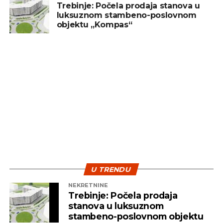
prirodan je dio investicionog procesa. Ulaganje
Trebinje: Počela prodaja stanova u
luksuznom stambeno-poslovnom
treba posmatrati kao dugoročan cilj, a ne kao
objektu „Kompas“
sredstvo za brzu zaradu. Ključ uspjeha leži u
diverzifikaciji i strpljenju – dvije najvažnije strategije
koje pomažu investitorima da izdrže turbulentna
vremena i ostvare pozitivne rezultate na duže
staze.
U TRENDU
NEKRETNINE
Trebinje: Počela prodaja
stanova u luksuznom
stambeno-poslovnom objektu