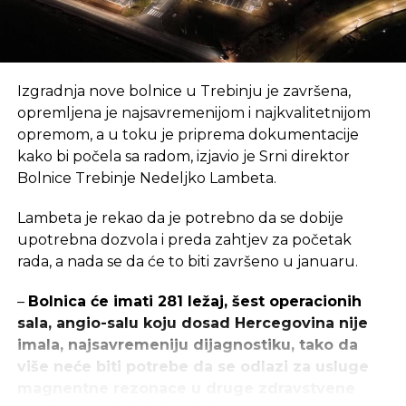
Izgradnja nove bolnice u Trebinju je završena,
opremljena je najsavremenijom i najkvalitetnijom
opremom, a u toku je priprema dokumentacije
kako bi počela sa radom, izjavio je Srni direktor
Bolnice Trebinje Nedeljko Lambeta.
Lambeta je rekao da je potrebno da se dobije
upotrebna dozvola i preda zahtjev za početak
rada, a nada se da će to biti završeno u januaru.
–
Bolnica će imati 281 ležaj, šest operacionih
sala, angio-salu koju dosad Hercegovina nije
imala, najsavremeniju dijagnostiku, tako da
više neće biti potrebe da se odlazi za usluge
magnentne rezonace u druge zdravstvene