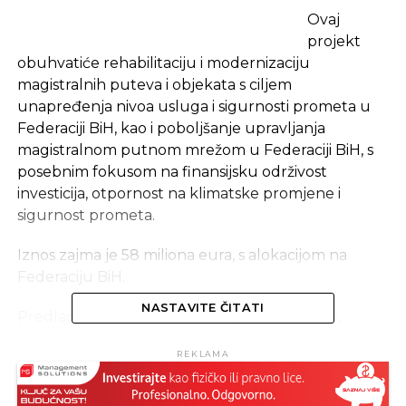
Ovaj
projekt
obuhvatiće rehabilitaciju i modernizaciju
magistralnih puteva i objekata s ciljem
unapređenja nivoa usluga i sigurnosti prometa u
Federaciji BiH, kao i poboljšanje upravljanja
magistralnom putnom mrežom u Federaciji BiH, s
posebnim fokusom na finansijsku održivost
investicija, otpornost na klimatske promjene i
sigurnost prometa.
Iznos zajma je 58 miliona eura, s alokacijom na
Federaciju BiH.
NASTAVITE ČITATI
Predlagač, Ministarstvo finansija i trezora BiH,
dostavit će Prijedlog sporazuma Predsjedništvu
REKLAMA
BiH u daljnju proceduru, a za bh. potpisnika
predložen je ministar finansija i trezora Vjekoslav
Bevanda.