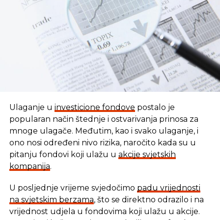
REKLAMA
Ulaganje u
investicione fondove
postalo je
popularan način štednje i ostvarivanja prinosa za
mnoge ulagače. Međutim, kao i svako ulaganje, i
ono nosi određeni nivo rizika, naročito kada su u
pitanju fondovi koji ulažu u
akcije svjetskih
kompanija
.
U posljednje vrijeme svjedočimo
padu vrijednosti
U vremenu kada tradicionalni oblici štednje nude
na svjetskim berzama
, što se direktno odrazilo i na
sve skromnije prinose, ovaj Fond se nameće kao
vrijednost udjela u fondovima koji ulažu u akcije.
moderna alternativa svima koji žele da njihov novac