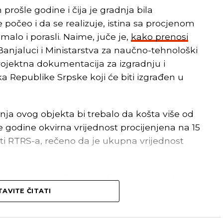
 prošle godine i čija je gradnja bila
 počeo i da se realizuje, istina sa procjenom
malo i porasli. Naime, juče je,
kako prenosi
Banjaluci i Ministarstva za naučno-tehnološki
rojektna dokumentacija za izgradnju i
Republike Srpske koji će biti izgrađen u
dnja ovog objekta bi trebalo da košta više od
 godine okvirna vrijednost procijenjena na 15
esti RTRS-a, rečeno da je ukupna vrijednost
aluci prof. dr Radoslav Gajanin i ministar za
pske Željko Budimir prošle godine su, 13.
AVITE ČITATI
anju Naučno-tehnološkog parka (NTP)
deno, riječ je o prvom naučno-tehnološkom