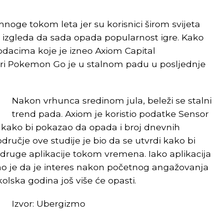
oge tokom leta jer su korisnici širom svijeta
, izgleda da sada opada popularnost igre. Kako
odacima koje je izneo Axiom Capital
i Pokemon Go je u stalnom padu u posljednje
Nakon vrhunca sredinom jula, beleži se stalni
trend pada. Axiom je koristio podatke Sensor
kako bi pokazao da opada i broj dnevnih
odručje ove studije je bio da se utvrdi kako bi
uge aplikacije tokom vremena. Iako aplikacija
sno je da je interes nakon početnog angažovanja
olska godina još više će opasti.
Izvor: Ubergizmo