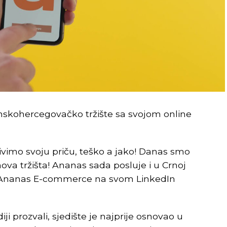
koja je juče predata predstavnicima
tehnološki razvoj, ona je, kako je prenio
d za inovativne projekte, preko Razvojne
REKLAMA
nskohercegovačko tržište sa svojom online
ivimo svoju priču, teško a jako! Danas smo
 nova tržišta! Ananas sada posluje i u Crnoj
učno-tehnološki park biti centralno mjesto
 je Ananas E-commerce na svom LinkedIn
nološki napredak Srpske.
imati ogromnu korist prije svega UNIBL i
 prozvali, sjedište je najprije osnovao u
nici i saradnici kroz angažman u