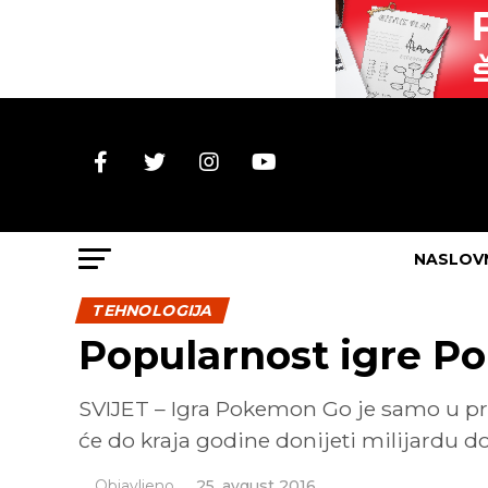
NASLOV
TEHNOLOGIJA
Popularnost igre P
SVIJET – Igra Pokemon Go je samo u pr
će do kraja godine donijeti milijardu do
Objavljeno
25. avgust 2016.