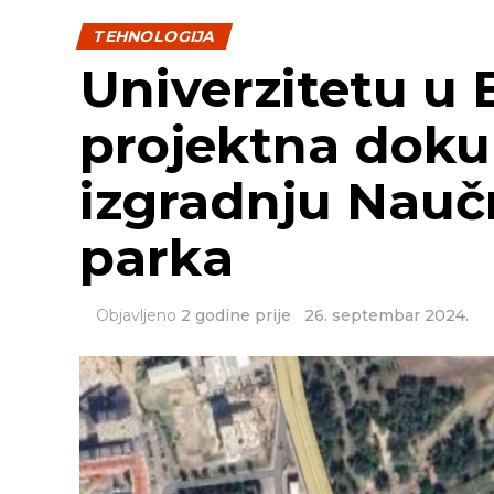
TEHNOLOGIJA
Univerzitetu u 
projektna doku
izgradnju Nauč
parka
Objavljeno
2 godine prije
26. septembar 2024.