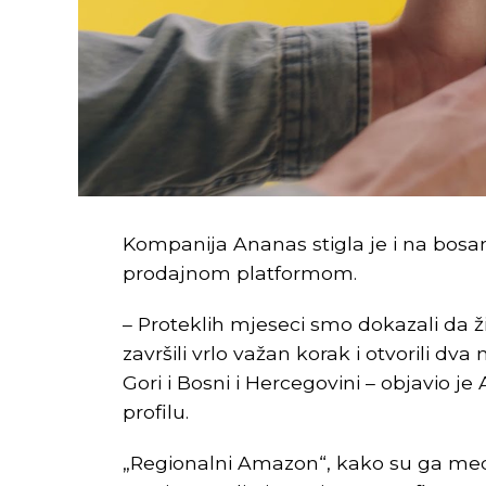
Što se tiče projektne dokumentacije 
Univerziteta i Ministarstva za naučno-
RTRS, finansirana kroz Italijanski fon
banke Savjeta Evrope.
Kompanija Ananas stigla je i na bosa
prodajnom platformom.
– Proteklih mjeseci smo dokazali da ž
završili vrlo važan korak i otvorili dva
Inače, nadležni kažu da će budući Na
Gori i Bosni i Hercegovini – objavio
gdje se rađaju inovativne ideje i teh
profilu.
–
Siguran sam da će izgradnjom NTP 
„Regionalni Amazon“, kako su ga mediji
studenti UNIBL, odnosno naši nastav