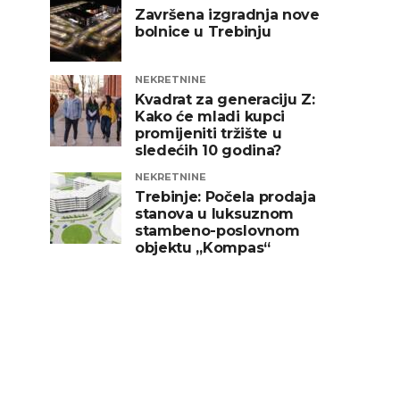
Završena izgradnja nove
bolnice u Trebinju
NEKRETNINE
Kvadrat za generaciju Z:
Kako će mladi kupci
promijeniti tržište u
sledećih 10 godina?
NEKRETNINE
Trebinje: Počela prodaja
stanova u luksuznom
stambeno-poslovnom
objektu „Kompas“