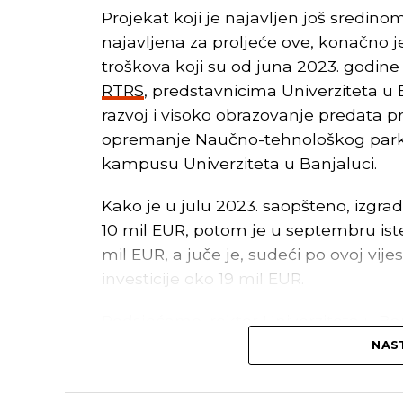
Projekat koji je najavljen još sredinom
najavljena za proljeće ove, konačno je
troškova koji su od juna 2023. godine 
RTRS
, predstavnicima Univerziteta u 
razvoj i visoko obrazovanje predata p
opremanje Naučno-tehnološkog parka 
kampusu Univerziteta u Banjaluci.
Kako je u julu 2023. saopšteno, izgra
10 mil EUR, potom je u septembru iste
mil EUR, a juče je, sudeći po ovoj vij
investicije oko 19 mil EUR.
Podsjećamo, rektor Univerziteta u Banj
naučno-tehnološki razvoj Republike Sr
NAST
septembra, potpisali ugovor o osniv
Republike Srpske. Kako je tada nave