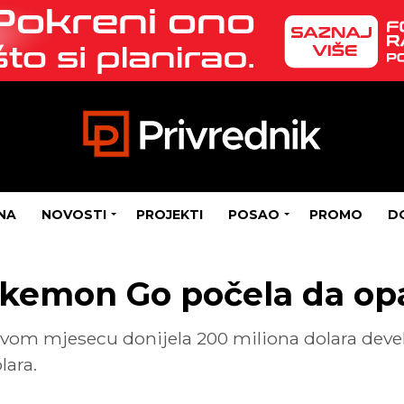
NA
NOVOSTI
PROJEKTI
POSAO
PROMO
D
okemon Go počela da op
vom mjesecu donijela 200 miliona dolara develo
lara.