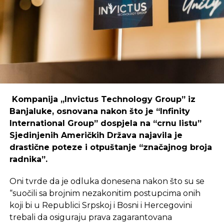
coworking prostori mogu uspješno djelovati i u
regijama koje nisu urbani centri, ali zahtijeva
podršku i ulaganja koja će omogućiti dugoročnu
održivost ovakvih inicijativa.
REKLAMA
Kompanija „Invictus Technology Group” iz
Banjaluke, osnovana nakon što je “Infinity
International Group” dospjela na “crnu listu”
Sjedinjenih Američkih Država najavila je
Ulaganje u coworking prostor u Čapljini moglo bi
drastične poteze i otpuštanje “značajnog broja
postati ključan korak prema stvaranju napredne
radnika”.
poslovne klime, privlačenju novih profesionalaca te
razvoja poslovnih veza koje bi mogle potaknuti
Oni tvrde da je odluka donesena nakon što su se
nove projekte i lokalnu ekonomiju.
“suočili sa brojnim nezakonitim postupcima onih
koji bi u Republici Srpskoj i Bosni i Hercegovini
trebali da osiguraju prava zagarantovana