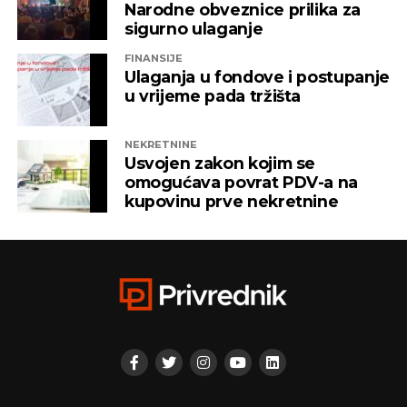
vlasništvu Alternativna televizija, “Una World” u
Narodne obveznice prilika za
čijem je vlasništvu bila “Una TV”.
sigurno ulaganje
FINANSIJE
Iz “Infinity-ja” su tada saopštili da će bez posla ostati
Ulaganja u fondove i postupanje
oko 800 ljudi, a spas su potražili u registrovanju
u vrijeme pada tržišta
novih kompanija i promjenama vlasničke strukture,
pretvarajućći dotatašnje rukovodioce u vlasnike.
NEKRETNINE
Usvojen zakon kojim se
„Invictus“ su prije mjesec dana osnovali menadžeri
omogućava povrat PDV-a na
„Prointera“ i „Siriusa”.
kupovinu prve nekretnine
CAPITAL.BA
REKLAMA