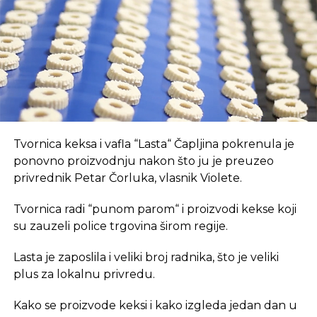
suvremeni način rada.
REKLAMA
U coworking prostoru, radnici su okruženi sličnim
Tvornica keksa i vafla “Lasta“ Čapljina pokrenula je
profesionalcima, što potiče produktivnost i radnu
ponovno proizvodnju nakon što ju je preuzeo
atmosferu koju je teško postići u kućnom
privrednik Petar Čorluka, vlasnik Violete.
okruženju.
Tvornica radi “punom parom“ i proizvodi kekse koji
Dodatna prednost coworkinga je umrežavanje i
su zauzeli police trgovina širom regije.
stvaranje novih poslovnih veza. Rad u zajedničkom
Lasta je zaposlila i veliki broj radnika, što je veliki
prostoru omogućava razmjenu ideja, kontakata i
plus za lokalnu privredu.
suradnji, čime coworking prostor postaje inkubator
novih poslovnih inicijativa.
Kako se proizvode keksi i kako izgleda jedan dan u