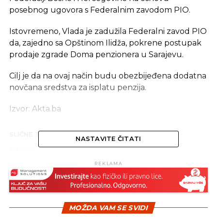
posebnog ugovora s Federalnim zavodom PIO.
Istovremeno, Vlada je zadužila Federalni zavod PIO
da, zajedno sa Opštinom Ilidža, pokrene postupak
prodaje zgrade Doma penzionera u Sarajevu.
Cilj je da na ovaj način budu obezbijeđena dodatna
novčana sredstva za isplatu penzija.
Izvor: Akta.ba
SLIČNE TEME:
NASTAVITE ČITATI
SLEDEĆI
Povećana industrijska proizvodnja u Srpskoj
REKLAMA
za 5,6 odsto
NE PROPUSTITE
Za sufinanciranje sjetve pšenice utrošeno
273.433 KM
MOŽDA VAM SE SVIDI