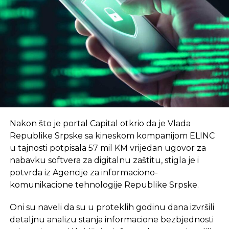
UNIBL, odnosno naši nastavnici i saradnici kroz
REKLAMA
angažman u kompanijama koje budu
smještene u NTP – istakao je Radoslav Gajanin,
rektor Univerziteta u Banjaluci
, prenosi RTRS.
Nikola Dragović, direktor Naučno-tehnološkog
–
Cilj je da u 2024. godini broj trgovaca poraste
parka Republike Srpske, najavio je, kako navodi
na preko 2.000, i da ukupan promet preko sajta
RTRS, još neke novine.
bude preko 70 mil EUR
– saopšteno je na
konferenciji u januaru.
–
Јedan od prvih programa koji će NTP uskoro
Nakon što je portal Capital otkrio da je Vlada
početi sprovoditi jeste program kampa za koji
eKapija
Republike Srpske sa kineskom kompanijom ELINC
intenzivno traje kampanja jedinstveni startap
u tajnosti potpisala 57 mil KM vrijedan ugovor za
program za mlade od 18 do 35 godina
– rekao je
nabavku softvera za digitalnu zaštitu, stigla je i
Dragović.
potvrda iz Agencije za informaciono-
Vlada Srpske je prošle godine usvojila informaciju o
komunikacione tehnologije Republike Srpske.
osnivanju prvog NTP u Srpskoj čiji je cilj ubrzan
Oni su naveli da su u proteklih godinu dana izvršili
tehnološki razvoj.
detaljnu analizu stanja informacione bezbjednosti