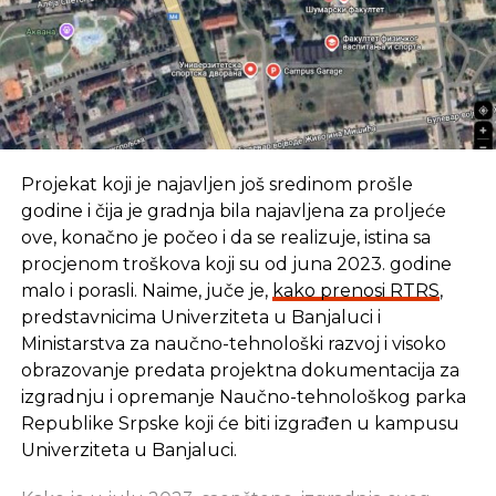
NE PROPUSTITE
Ministarski tim za IT sektor
Projekat koji je najavljen još sredinom prošle
godine i čija je gradnja bila najavljena za proljeće
ove, konačno je počeo i da se realizuje, istina sa
procjenom troškova koji su od juna 2023. godine
malo i porasli. Naime, juče je,
kako prenosi RTRS
,
predstavnicima Univerziteta u Banjaluci i
Ministarstva za naučno-tehnološki razvoj i visoko
obrazovanje predata projektna dokumentacija za
izgradnju i opremanje Naučno-tehnološkog parka
Republike Srpske koji će biti izgrađen u kampusu
Univerziteta u Banjaluci.