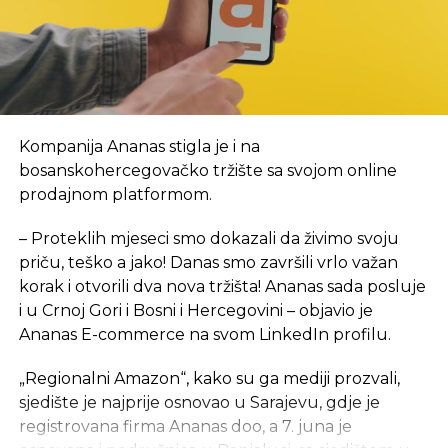
obezbijedila je sredstva za prvi period rada, a za
početak, kancelarije NTP-a biće u novom objektu
Arhitektonsko-građevinsko-geodetskog fakulteta i
Šumarskog fakulteta, u krugu Univerzitetskog
grada. Inače, lokacija je u neposrednoj blizini
budućeg objekta NTP, za koji je izrada projektno-
Kompanija Ananas stigla je i na
tehničke dokumentacije tada bila u toku. Tada je i
bosanskohercegovačko tržište sa svojom online
rečeno da se na proljeće 2024. godine planira
prodajnom platformom.
polaganje kamena temeljca za izgradnju ovog
objekta ukupne površine 7,5 hiljada kvadratnih
– Proteklih mjeseci smo dokazali da živimo svoju
metara, sa planiranim rokom od 24 mjeseca, a tada
priču, teško a jako! Danas smo završili vrlo važan
je procijenjeno da će okvirna vrijednost objekta
,
sa
korak i otvorili dva nova tržišta! Ananas sada posluje
neophodnom opremom i laboratorijom, iznositi 15
i u Crnoj Gori i Bosni i Hercegovini – objavio je
mil EUR.
Ananas E-commerce na svom LinkedIn profilu.
eKapija je ranije pisala da je Saudijski fond za razvoj
„Regionalni Amazon“, kako su ga mediji prozvali,
odobrio sredstva za dva projekta u Srpskoj
– jedan
sjedište je najprije osnovao u Sarajevu, gdje je
je izgradnja Studentskog centra u Foči, a drugi
registrovana firma Ananas doo, a 7. juna je
izgradnja Naučno-tehnološkog parka u Banjaluci.