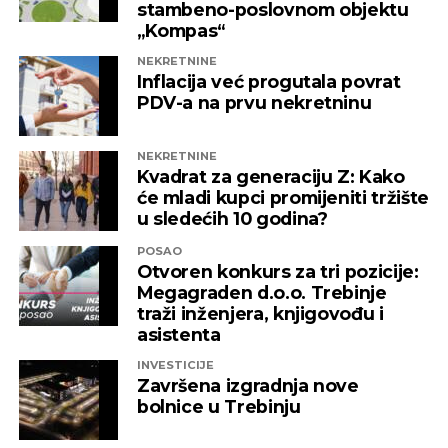
stambeno-poslovnom objektu
„Kompas“
REKLAMA
NEKRETNINE
Inflacija već progutala povrat
PDV-a na prvu nekretninu
NEKRETNINE
Kvadrat za generaciju Z: Kako
će mladi kupci promijeniti tržište
u sledećih 10 godina?
POSAO
Otvoren konkurs za tri pozicije:
Megagraden d.o.o. Trebinje
traži inženjera, knjigovođu i
asistenta
INVESTICIJE
Završena izgradnja nove
bolnice u Trebinju