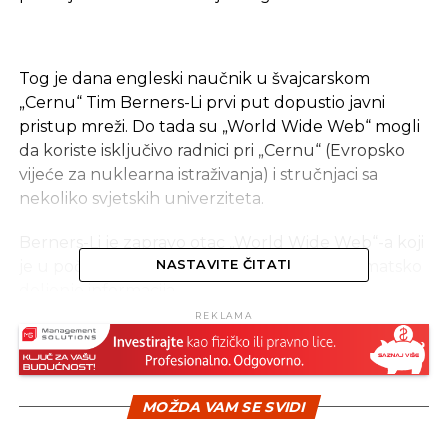
Tog je dana engleski naučnik u švajcarskom
„Cernu“ Tim Berners-Li prvi put dopustio javni
pristup mreži. Do tada su „World Wide Web“ mogli
da koriste isključivo radnici pri „Cernu“ (Evropsko
vijeće za nuklearna istraživanja) i stručnjaci sa
nekoliko svjetskih univerziteta.
Berners-Li je zapravo otac „World Wide Web“-a koji
je u početku korišćen kao sredstvo za automatsko
NASTAVITE ČITATI
deljenje informacija.
REKLAMA
Kreiran je 1989. godine, a dva leta kasnije postao je
ključni dio današnjeg interneta.
Internet i „www“ nisu jedna te ista stvar. „World
MOŽDA VAM SE SVIDI
Wide Web“ je prostor informacija identifikovan