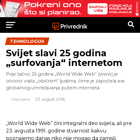
TEHNOLOGIJA
Svijet slavi 25 godina
„surfovanja“ internetom
Prije tačno 25 godina „World Wide Web“ (www) je
otvorio vrata „običnim“ ljudima, čime je započela era
globalnog umrežavanja putem interneta.
Objavljeno
23. avgust 2016.
„World Wide Web“ čini integralni deo svijeta, ali pre
23. avgusta 1991. godine stvarnost kakvu
poznajemo danas niko nije mogao da zamisli.