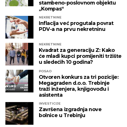
stambeno-poslovnom objektu
„Kompas“
REKLAMA
NEKRETNINE
Inflacija već progutala povrat
PDV-a na prvu nekretninu
NEKRETNINE
Kvadrat za generaciju Z: Kako
će mladi kupci promijeniti tržište
u sledećih 10 godina?
POSAO
Otvoren konkurs za tri pozicije:
Megagraden d.o.o. Trebinje
traži inženjera, knjigovođu i
asistenta
INVESTICIJE
Završena izgradnja nove
bolnice u Trebinju