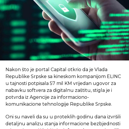
UNIBL, odnosno naši nastavnici i saradnici kroz
REKLAMA
angažman u kompanijama koje budu
smještene u NTP – istakao je Radoslav Gajanin,
rektor Univerziteta u Banjaluci
, prenosi RTRS.
Nikola Dragović, direktor Naučno-tehnološkog
–
Cilj je da u 2024. godini broj trgovaca poraste
parka Republike Srpske, najavio je, kako navodi
na preko 2.000, i da ukupan promet preko sajta
RTRS, još neke novine.
bude preko 70 mil EUR
– saopšteno je na
konferenciji u januaru.
–
Јedan od prvih programa koji će NTP uskoro
Nakon što je portal Capital otkrio da je Vlada
početi sprovoditi jeste program kampa za koji
eKapija
Republike Srpske sa kineskom kompanijom ELINC
intenzivno traje kampanja jedinstveni startap
u tajnosti potpisala 57 mil KM vrijedan ugovor za
program za mlade od 18 do 35 godina
– rekao je
nabavku softvera za digitalnu zaštitu, stigla je i
Dragović.
potvrda iz Agencije za informaciono-
Vlada Srpske je prošle godine usvojila informaciju o
komunikacione tehnologije Republike Srpske.
osnivanju prvog NTP u Srpskoj čiji je cilj ubrzan
Oni su naveli da su u proteklih godinu dana izvršili
tehnološki razvoj.
detaljnu analizu stanja informacione bezbjednosti