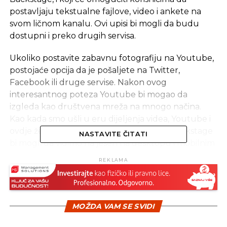
postavljaju tekstualne fajlove, video i ankete na
svom ličnom kanalu. Ovi upisi bi mogli da budu
dostupni i preko drugih servisa.
Ukoliko postavite zabavnu fotografiju na Youtube,
postojaće opcija da je pošaljete na Twitter,
Facebook ili druge servise. Nakon ovog
interesantnog poteza Youtube bi mogao da
izgleda kao društvena mreža na mnogo načina.
Kao kada smo ušli u eru dijeljenja videa, Youtube i
ovdje želi da bude ispred konkurencije. Backstage
NASTAVITE ČITATI
bi mogli da vidimo na jesen na desktopu i mobilnim
aplikacijama.
REKLAMA
Izvor: TheNextWeb
SLIČNE TEME:
MOŽDA VAM SE SVIDI
SLEDEĆI