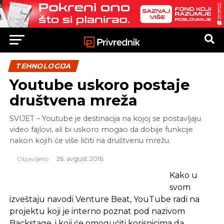
TEHNOLOGIJA
Youtube uskoro postaje
društvena mreža
SVIJET – Youtube je destinacija na kojoj se postavljaju
video fajlovi, ali bi uskoro mogao da dobije funkcije
nakon kojih će više ličiti na društvenu mrežu.
Objavljeno
26. avgust 2016.
Kako u
svom
izveštaju navodi Venture Beat, YouTube radi na
projektu koji je interno poznat pod nazivom
Backstage, i koji će omogućiti korisnicima da