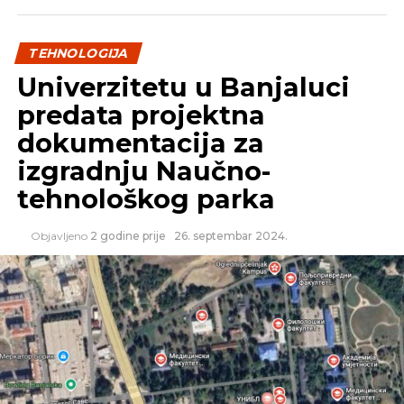
Aplikacija Votsap uvodi reklame
NE PROPUSTITE
TEHNOLOGIJA
HP će imati novi laptop IDEALAN za igranje
pasijansa na poslu
Univerzitetu u Banjaluci
predata projektna
dokumentacija za
izgradnju Naučno-
tehnološkog parka
Objavljeno
2 godine prije
26. septembar 2024.