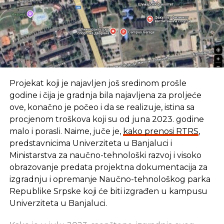
Projekat koji je najavljen još sredinom prošle
godine i čija je gradnja bila najavljena za proljeće
ove, konačno je počeo i da se realizuje, istina sa
procjenom troškova koji su od juna 2023. godine
malo i porasli. Naime, juče je,
kako prenosi RTRS
,
predstavnicima Univerziteta u Banjaluci i
Ministarstva za naučno-tehnološki razvoj i visoko
obrazovanje predata projektna dokumentacija za
izgradnju i opremanje Naučno-tehnološkog parka
Republike Srpske koji će biti izgrađen u kampusu
Univerziteta u Banjaluci.