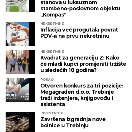
stanova u luksuznom
stambeno-poslovnom objektu
„Kompas“
NEKRETNINE
Inflacija već progutala povrat
PDV-a na prvu nekretninu
NEKRETNINE
Kvadrat za generaciju Z: Kako
će mladi kupci promijeniti tržište
u sledećih 10 godina?
POSAO
Otvoren konkurs za tri pozicije:
Megagraden d.o.o. Trebinje
traži inženjera, knjigovođu i
asistenta
INVESTICIJE
Završena izgradnja nove
bolnice u Trebinju