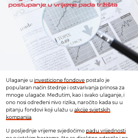
REKLAMA
Ulaganje u
investicione fondove
postalo je
popularan način štednje i ostvarivanja prinosa za
mnoge ulagače. Međutim, kao i svako ulaganje, i
ono nosi određeni nivo rizika, naročito kada su u
pitanju fondovi koji ulažu u
akcije svjetskih
kompanija
.
U posljednje vrijeme svjedočimo
padu vrijednosti
U vremenu kada tradicionalni oblici štednje nude