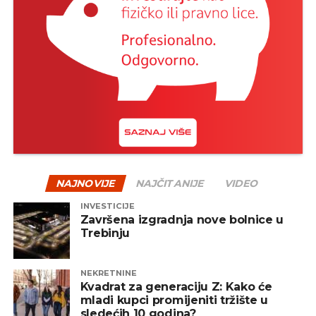
tok – nakon pada uglavnom slijedi oporavak, a
istorija je više puta pokazala da su strpljivi investitori
na kraju često nagrađeni.
Jedan od načina za ublažavanje rizika jeste
diverzifikacija – odnosno raspodjela sredstava na
više vrsta fondova, uključujući akcijske, obvezničke,
mješovite i alternativne fondove. Na taj način se
smanjuje zavisnost od jednog tržišta ili sektora, a
portfelj postaje otporniji na negativne oscilacije.
NAJNOVIJE
NAJČITANIJE
VIDEO
INVESTICIJE
REKLAMA
Završena izgradnja nove bolnice u
Trebinju
NEKRETNINE
Kvadrat za generaciju Z: Kako će
mladi kupci promijeniti tržište u
Zaključak
sledećih 10 godina?