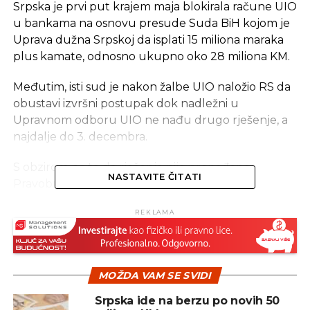
Srpska je prvi put krajem maja blokirala račune UIO
u bankama na osnovu presude Suda BiH kojom je
Uprava dužna Srpskoj da isplati 15 miliona maraka
plus kamate, odnosno ukupno oko 28 miliona KM.
Međutim, isti sud je nakon žalbe UIO naložio RS da
obustavi izvršni postupak dok nadležni u
Upravnom odboru UIO ne nađu drugo rješenje, a
najdalje do 3. decembra.
S obzirom na to da rješenje nije pronađeno,
NASTAVITE ČITATI
Pravobranilaštvo RS juče je ponovo uputilo
bankama zahtjev za blokadu računa.
REKLAMA
Blokadom računa UIO, Srpska je u prethodnom
periodu uspjela da naplati 4,67 miliona KM.
MOŽDA VAM SE SVIDI
REKLAMA
Srpska ide na berzu po novih 50