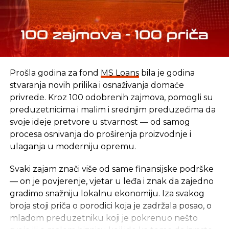
SLIČNE TEME:
UIO
REPUBLIKA SRPSKA
BLOKADA RAČUNA
SLEDEĆI
Prošla godina za fond
MS Loans
bila je godina
„Mlijekoprodukt“ poklonio farmerima nove
poljoprivredne mašine
stvaranja novih prilika i osnaživanja domaće
privrede. Kroz 100 odobrenih zajmova, pomogli su
NE PROPUSTITE
preduzetnicima i malim i srednjim preduzećima da
Od marta avionom iz Banjaluke do Berlina
svoje ideje pretvore u stvarnost — od samog
procesa osnivanja do proširenja proizvodnje i
ulaganja u moderniju opremu.
Svaki zajam znači više od same finansijske podrške
— on je povjerenje, vjetar u leđa i znak da zajedno
gradimo snažniju lokalnu ekonomiju. Iza svakog
broja stoji priča o porodici koja je zadržala posao, o
mladom preduzetniku koji je pokrenuo nešto