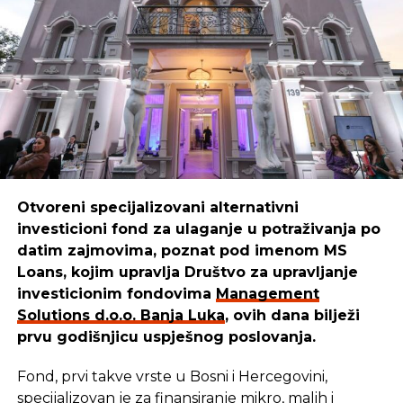
efikasnosti.”
Boško
ističe:
“Mi smo sredstva iskoristili da kreiramo,
unaprijedimo i pustimo u izdavaštvo udžbenike za
djecu, prilagođene raznim uzrastima. Danas naši
udžbenici pomažu mnogim mališanima da lakše
uče i odrastaju.”
Otvoreni specijalizovani alternativni
investicioni fond za ulaganje u potraživanja po
REKLAMA
datim zajmovima, poznat pod imenom MS
Loans, kojim upravlja Društvo za upravljanje
investicionim fondovima
Management
Solutions d.o.o. Banja Luka
, ovih dana bilježi
prvu godišnjicu uspješnog poslovanja.
Cilj u
Management Solutions
-u ostaje isti: da
budemo pouzdan partner onima koji stvaraju,
Fond, prvi takve vrste u Bosni i Hercegovini,
razvijaju i unaprjeđuju našu zajednicu. Zato
specijalizovan je za finansiranje mikro, malih i