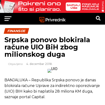
FINANSIJE
Srpska ponovo blokirala
račune UIO BiH zbog
milionskog duga
Objavljeno
4. decembar 2018.
BANJALUKA – Republika Srpska ponovo je danas
blokirala račune Uprave za indirektno oporezivanje
(UIO) BIH kako bi naplatila 28 miliona KM duga,
saznaje portal Capital.