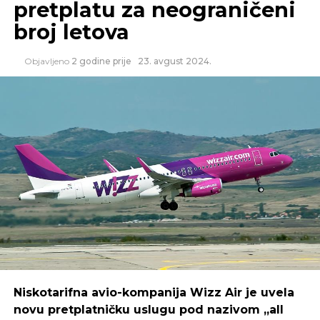
pretplatu za neograničeni
Iz Turističke organizacije Republike Srpske
broj letova
napomenuli su da građani Srpske imaju
mogućnost korištenja turističkih vaučera do 30.
Objavljeno
2 godine prije
23. avgust 2024.
oktobra.
Preuzeto: RTRS
SLIČNE TEME:
REPUBLIKA SRPSKA
TURIZAM
TURISTI
SLEDEĆI
Twitter će pokušati putem suda primorati
Maska da kupi kompaniju
NE PROPUSTITE
Cijene galopiraju, količine kaskaju
Niskotarifna avio-kompanija Wizz Air je uvela
novu pretplatničku uslugu pod nazivom „all