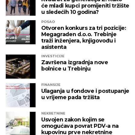
je dopredsjednik Spoljnotrgovinske komore
će mladi kupci promijeniti tržište
Vjekoslav Vuković, navodi se u saopštenju.
u sledećih 10 godina?
POSAO
Od Ljubuškog i Čitluka u zapadnoj Hercegovini,
Otvoren konkurs za tri pozicije:
preko Mostara, Čapljine i Stoca u centralnom dijelu,
Megagraden d.o.o. Trebinje
pa sve do Trebinja na jugoistoku, proizvođači vina
traži inženjera, knjigovođu i
Vinske ceste Hercegovine stekli su međunarodnu
asistenta
prepoznatljivost kroz autohtone sorte vina žilavke,
INVESTICIJE
blatine, vranca i trnjaka.
Završena izgradnja nove
bolnice u Trebinju
Vinarije su tek najvidljiviji dio Vinske ceste
Hercegovine, ali ona uključuje i mnoge prirodne
FINANSIJE
atrakcije, bogato kulturno naslijeđe, gastronomsku
Ulaganja u fondove i postupanje
ponudu i jedinstvenu kulturu gostoprimstva.
u vrijeme pada tržišta
swot.ba
NEKRETNINE
Usvojen zakon kojim se
omogućava povrat PDV-a na
kupovinu prve nekretnine