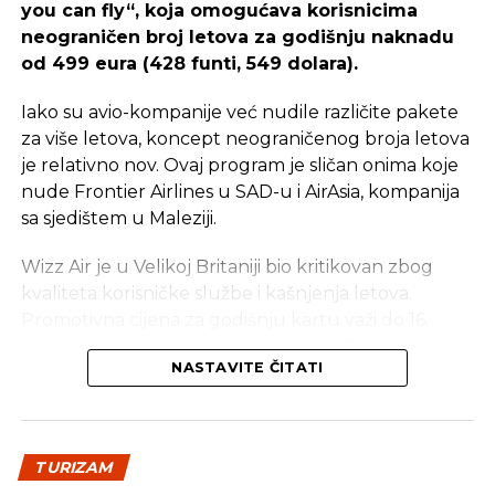
you can fly“, koja omogućava korisnicima
neograničen broj letova za godišnju naknadu
od 499 eura (428 funti, 549 dolara).
Iako su avio-kompanije već nudile različite pakete
za više letova, koncept neograničenog broja letova
je relativno nov. Ovaj program je sličan onima koje
nude Frontier Airlines u SAD-u i AirAsia, kompanija
sa sjedištem u Maleziji.
Wizz Air je u Velikoj Britaniji bio kritikovan zbog
kvaliteta korisničke službe i kašnjenja letova.
Promotivna cijena za godišnju kartu važi do 16.
avgusta, nakon čega će porasti na 599 eura.
NASTAVITE ČITATI
Destinacije i aerodromi
Počevši od septembra, pretplatnici će moći
putovati do destinacija u Evropi, Sjevernoj Africi,
TURIZAM
Bliskom istoku i Aziji, pod uslovom da rezervišu let