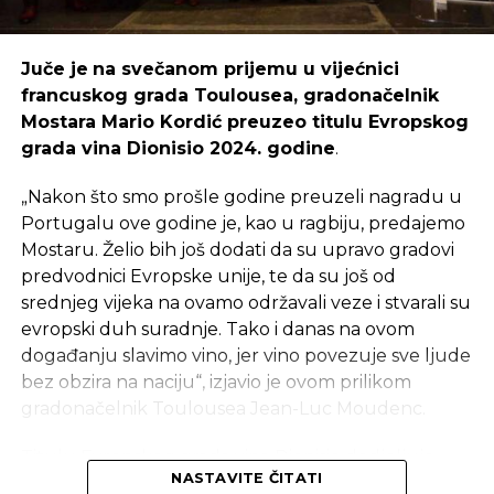
Juče je
na svečanom prijemu u vijećnici
francuskog grada Toulousea, gradonačelnik
Mostara Mario Kordić preuzeo titulu Evropskog
grada vina Dionisio 2024. godine
.
„Nakon što smo prošle godine preuzeli nagradu u
Portugalu ove godine je, kao u ragbiju, predajemo
Mostaru. Želio bih još dodati da su upravo gradovi
predvodnici Evropske unije, te da su još od
srednjeg vijeka na ovamo održavali veze i stvarali su
evropski duh suradnje. Tako i danas na ovom
događanju slavimo vino, jer vino povezuje sve ljude
bez obzira na naciju“, izjavio je ovom prilikom
gradonačelnik Toulousea Jean-Luc Moudenc.
Titulu Evropskog grada vina Dionisio dodjeljuje
NASTAVITE ČITATI
Evropska mreža vinskih gradova RECEVIN s ciljem