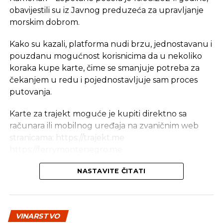
obavijestili su iz Javnog preduzeća za upravljanje
morskim dobrom.
Dokument sa uslovima korišćenja na web sajtu
Kako su kazali, platforma nudi brzu, jednostavanu i
Wizz Air-a takođe napominje da dostupnost
pouzdanu mogućnost korisnicima da u nekoliko
sjedišta nije garantovana za članove i da će zavisiti
koraka kupe karte, čime se smanjuje potreba za
od
„različitih spoljašnjih i unutrašnjih
čekanjem u redu i pojednostavljuje sam proces
faktora“
.BIZLife
putovanja.
Karte za trajekt moguće je kupiti direktno sa
računara ili mobilnog uređaja na zvaničnim web
stranicama: https://trajekt.me
https://ferrymontenegro.me
– Ova inicijativa u saradnji sa M&I Systems
NASTAVITE ČITATI
Group predstavlja jedan od značajnijih pomaka
u modernizaciji i digitalizaciji naših usluga,
omogućavajući brzu, jednostavnu i sigurnu
VINARSTVO
kupovinu karata putem interneta. Naš cilj je da