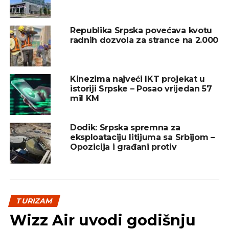
banjskim i planinskim mjestima, dok je prosječno
zadržavanje turista na destinacijama Srpske 2,4
dana.
Republika Srpska povećava kvotu
radnih dozvola za strance na 2.000
REKLAMA
Kinezima najveći IKT projekat u
istoriji Srpske – Posao vrijedan 57
mil KM
Dodik: Srpska spremna za
Prema podacima republičke Turističke
eksploataciju litijuma sa Srbijom –
organizacije, u Republici Srpskoj je od 1. jula
Opozicija i građani protiv
iskorišteno ukupno 11.606 turističkih vaučera u 18
destinacija.
Oni su naglasili da su vaučeri najviše iskorišteni u
Banji Vrućici kod Teslića i smještajnim kapacitetima
TURIZAM
u Trebinju, „Termama Ozren“, Јahorini, Palama,
Wizz Air uvodi godišnju
Bijeljini i Banji Laktaši.