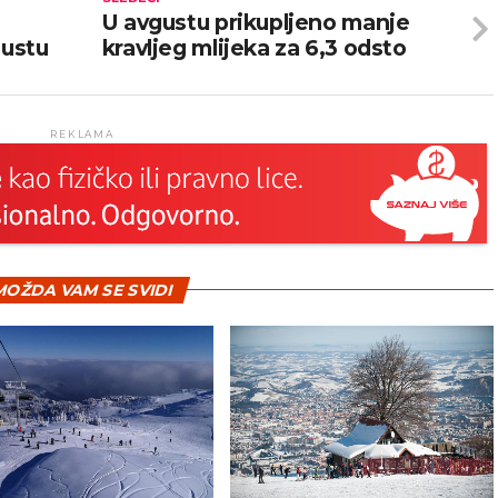
U avgustu prikupljeno manje
gustu
kravljeg mlijeka za 6,3 odsto
REKLAMA
OŽDA VAM SE SVIDI