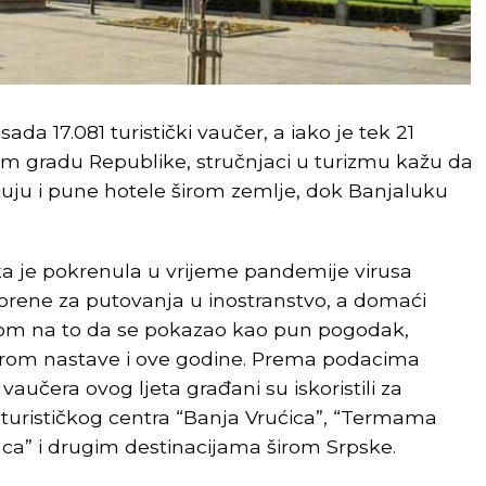
sada 17.081 turistički vaučer, a iako je tek 21
em gradu Republike, stručnjaci u turizmu kažu da
uju i pune hotele širom zemlje, dok Banjaluku
ska je pokrenula u vrijeme pandemije virusa
vorene za putovanja u inostranstvo, a domaći
irom na to da se pokazao kao pun pogodak,
jerom nastave i ove godine. Prema podacima
vaučera ovog ljeta građani su iskoristili za
turističkog centra “Banja Vrućica”, “Termama
nca” i drugim destinacijama širom Srpske.