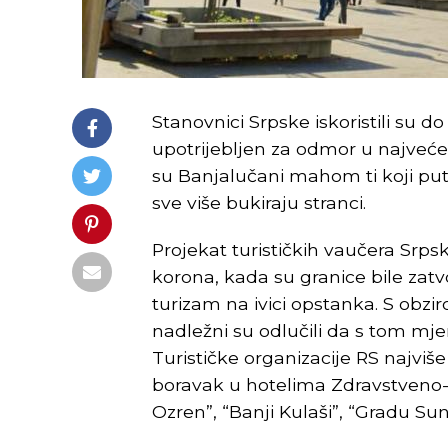
Stanovnici Srpske iskoristili su do 
upotrijebljen za odmor u najveć
su Banjalučani mahom ti koji put
sve više bukiraju stranci.
Projekat turističkih vaučera Srp
korona, kada su granice bile zat
turizam na ivici opstanka. S obz
nadležni su odlučili da s tom m
Turističke organizacije RS najviše 
boravak u hotelima Zdravstveno-
Ozren”, “Banji Kulaši”, “Gradu Su