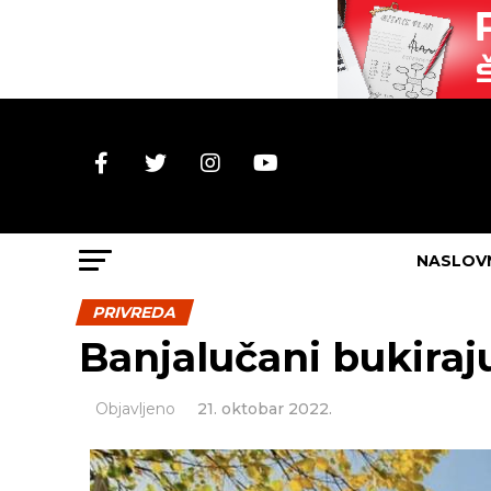
NASLOV
PRIVREDA
Banjalučani bukiraj
Objavljeno
21. oktobar 2022.