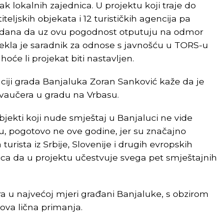
k lokalnih zajednica. U projektu koji traje do
eljskih objekata i 12 turističkih agencija pa
ko dana da uz ovu pogodnost otputuju na odmor
 rekla je saradnik za odnose s javnošću u TORS-u
oće li projekat biti nastavljen.
aciji grada Banjaluka Zoran Sanković kaže da je
 vaučera u gradu na Vrbasu.
 objekti koji nude smještaj u Banjaluci ne vide
, pogotovo ne ove godine, jer su značajno
rista iz Srbije, Slovenije i drugih evropskih
nica da u projektu učestvuje svega pet smještajnih
ra u najvećoj mjeri građani Banjaluke, s obzirom
hova lična primanja.