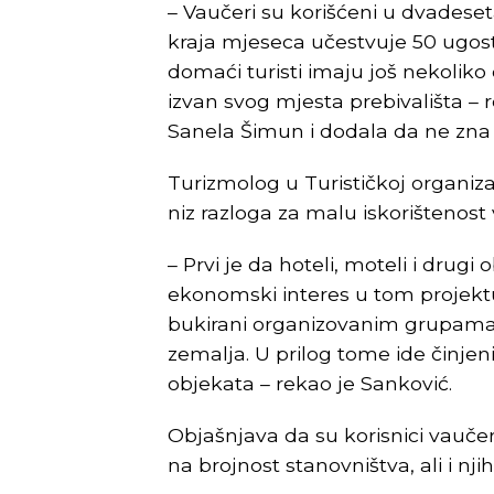
– Vaučeri su korišćeni u dvadeseta
kraja mjeseca učestvuje 50 ugostit
domaći turisti imaju još nekoli
izvan svog mjesta prebivališta –
Sanela Šimun i dodala da ne zna h
Turizmolog u Turističkoj organiz
niz razloga za malu iskorištenost
– Prvi je da hoteli, moteli i drugi
ekonomski interes u tom projektu
bukirani organizovanim grupama tu
zemalja. U prilog tome ide činje
objekata – rekao je Sanković.
Objašnjava da su korisnici vauče
na brojnost stanovništva, ali i nji