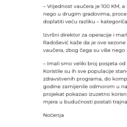
– Vrijednost vaučera je 100 KM, a
nego u drugim gradovima, procen
doplatiti veću razliku – kategorič
Izvršni direktor za operacije i m
Radošević kaže da je ove sezone 
vaučera, zbog čega su više nego 
– Imali smo veliki broj posjeta o
Koristile su ih sve populacije stano
zdravstvenih programa, do kompl
godine zamijenile odmorom u naš
projekat pokazao izuzetno korisn
mjera u budućnosti postati trajna
Noćenja