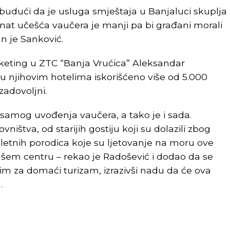
 budući da je usluga smještaja u Banjaluci skuplja
at učešća vaučera je manji pa bi građani morali
an je Sanković.
arketing u ZTC “Banja Vrućica” Aleksandar
u njihovim hotelima iskorišćeno više od 5.000
zadovoljni.
d samog uvođenja vaučera, a tako je i sada.
vništva, od starijih gostiju koji su dolazili zbog
etnih porodica koje su ljetovanje na moru ove
em centru – rekao je Radošević i dodao da se
im za domaći turizam, izrazivši nadu da će ova
.