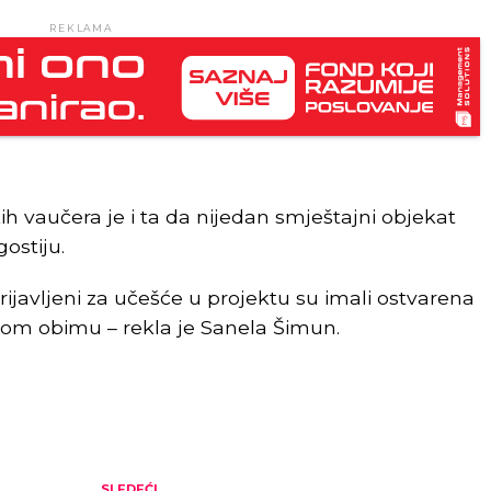
REKLAMA
kih vaučera je i ta da nijedan smještajni objekat
ostiju.
 prijavljeni za učešće u projektu su imali ostvarena
itom obimu – rekla je Sanela Šimun.
SLEDEĆI