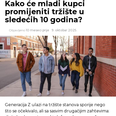
Kako će mladi kupci
promijeniti tržište u
sledećih 10 godina?
Objavljeno
10 meseci prije
9. oktobar 2025.
Podovi u stanovima su od vrhunskog troslojnog,
prefabrikovanog hrastovog parketa sa MDF parket
lajsnom, a u kuhinji i kupatilima su visokokvalitetne
keramičke pločice, te na terasama protiv klizna
keramika.
U kupatilima se radi spušteni plafon, ugrađuje se
sanitarija najpoznatijih svjetskih brendova, te
Generacija Z ulazi na tržište stanova sporije nego
ugradbeni elementi. Ulazna vrata u stanove
što se očekivalo, ali sa sasvim drugačijim zahtevima:
su protivprovalna vrata visokog kvaliteta.