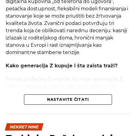
digitalna kupovina „od telefona do ugovora“,
Unutrašnja vrata – štokovi od punog drveta, krilo
pešačka dostupnost, fleksibilni modeli finansiranja i
vrata od medijapana lakirana bijelom bojom u tri
stanovanje koje se može priuštiti bez žrtvovanja
sloja. Zasebna ventilacija svakog stana. Ograda na
kvaliteta života. Zvanični podaci potvrđuju tri
balkonima – kovana ručne izrade, kažu Investitori.
trenda koja će oblikovati narednu deceniju: kasniji
izlazak iz roditeljskog doma, hronični manjak
stanova u Evropi i rast iznajmljivanja kao
REKLAMA
dominantne stambene tenzije.
Kako generacija Z kupuje i šta zaista traži?
Prema podacima Evropske komisije, generacija Z
ulazi u vlasništvo kasnije, a to znači da je u EU
Rok završetka izgradnje je maj 2025. godine a
prosečna starost napuštanja roditeljskog doma
sve informacije se mogu dobiti na telefon
NASTAVITE ČITATI
2023. iznosila 26,3 godine, sa velikim razlikama po
00387 65 224 657.
državama. To pomera formiranje domaćinstava i
produžava period najma, pogotovo u gradovima sa
Pogledajte kompletnu ponudu stanova na
skučenom ponudom.
www.stanovitrebinje.com
NEKRETNINE