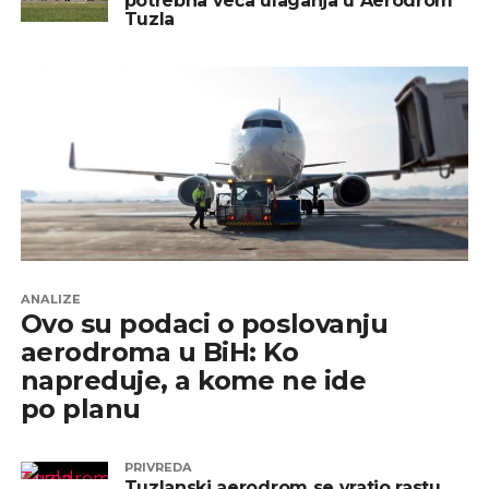
potrebna veća ulaganja u Aerodrom
Tuzla
ANALIZE
Ovo su podaci o poslovanju
aerodroma u BiH: Ko
napreduje, a kome ne ide
po planu
PRIVREDA
Tuzlanski aerodrom se vratio rastu