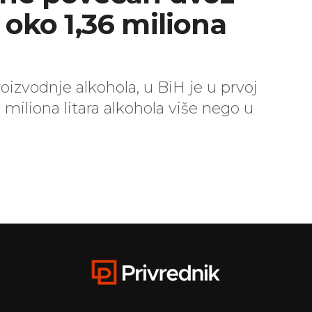
 oko 1,36 miliona
vodnje alkohola, u BiH je u prvoj
miliona litara alkohola više nego u