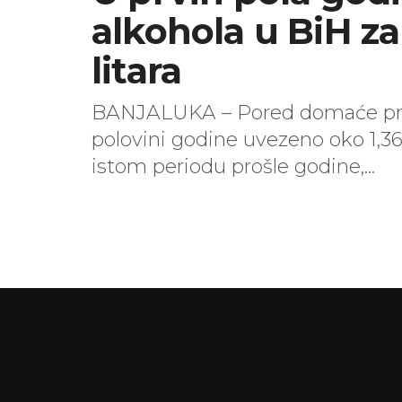
alkohola u BiH za
litara
BANJALUKA – Pored domaće proiz
polovini godine uvezeno oko 1,36 
istom periodu prošle godine,...