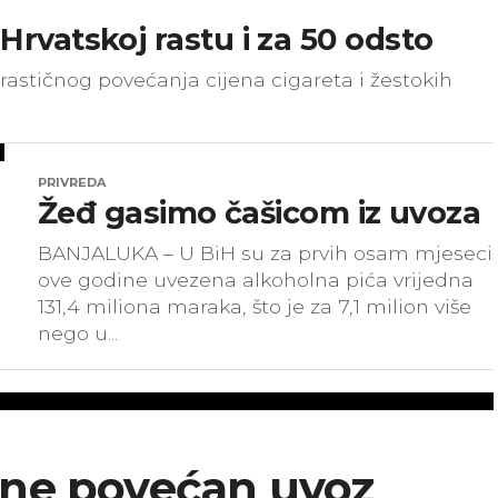
 Hrvatskoj rastu i za 50 odsto
astičnog povećanja cijena cigareta i žestokih
PRIVREDA
Žeđ gasimo čašicom iz uvoza
BANJALUKA – U BiH su za prvih osam mjeseci
ove godine uvezena alkoholna pića vrijedna
131,4 miliona maraka, što je za 7,1 milion više
nego u...
ine povećan uvoz