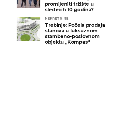
promijeniti tržište u
sledećih 10 godina?
NEKRETNINE
Trebinje: Počela prodaja
stanova u luksuznom
stambeno-poslovnom
objektu „Kompas“