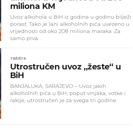
miliona KM
Uvoz alkohola u BiH iz godine u godinu bilježi
porast. Tako je lani alkoholnih pića uvezeno u
vrijednosti od oko 208 miliona maraka. Za
samo prva...
TRŽIŠTA
Utrostručen uvoz „žeste“ u
BiH
BANJALUKA, SARAJEVO – Uvoz jakih
alkoholnih pića u BiH, poput vinjaka, votke i
rakije, utrostručen je za svega tri godine.