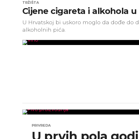
TRŽIŠTA
Cijene cigareta i alkohola u
U Hrvatskoj bi uskoro moglo da dođe do dr
alkoholnih pića.
PRIVREDA
U prvih pola god