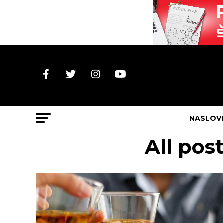
NASLOV
All po