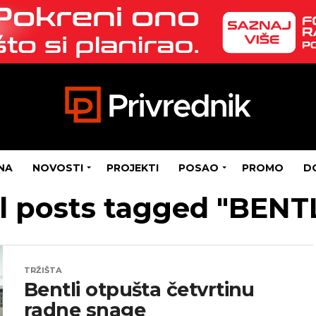
NA
NOVOSTI
PROJEKTI
POSAO
PROMO
D
l posts tagged "BENT
TRŽIŠTA
Bentli otpušta četvrtinu
radne snage