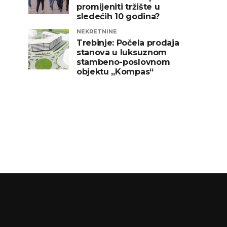
promijeniti tržište u
sledećih 10 godina?
NEKRETNINE
Trebinje: Počela prodaja
stanova u luksuznom
stambeno-poslovnom
objektu „Kompas“