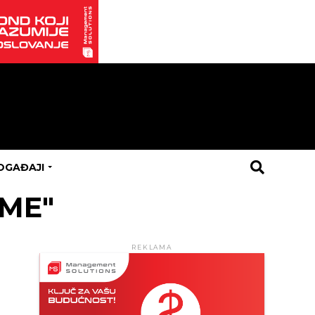
OGAĐAJI
RME"
REKLAMA