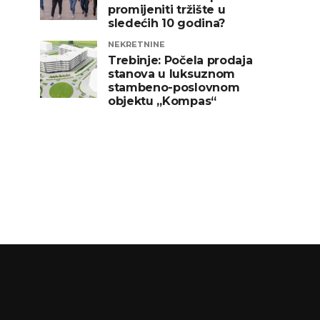
promijeniti tržište u
sledećih 10 godina?
NEKRETNINE
Trebinje: Počela prodaja
stanova u luksuznom
stambeno-poslovnom
objektu „Kompas“