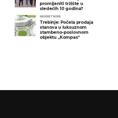
promijeniti tržište u
sledećih 10 godina?
NEKRETNINE
Trebinje: Počela prodaja
stanova u luksuznom
stambeno-poslovnom
objektu „Kompas“