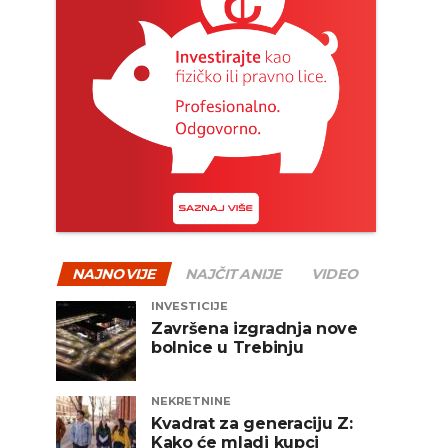
NAJNOVIJE
NAJČITANIJE
VIDEO
INVESTICIJE
Završena izgradnja nove
bolnice u Trebinju
NEKRETNINE
Kvadrat za generaciju Z:
Kako će mladi kupci