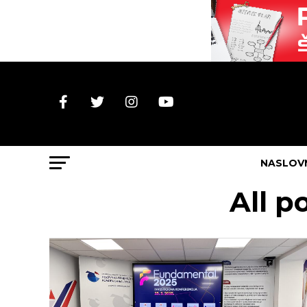
NASLOV
All p