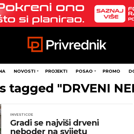
NA
NOVOSTI
PROJEKTI
POSAO
PROMO
D
sts tagged "DRVENI N
INVESTICIJE
Gradi se najviši drveni
neboder na svijetu