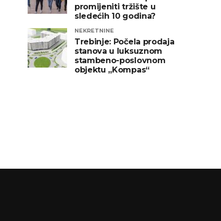
promijeniti tržište u
sledećih 10 godina?
NEKRETNINE
Trebinje: Počela prodaja
stanova u luksuznom
stambeno-poslovnom
objektu „Kompas“