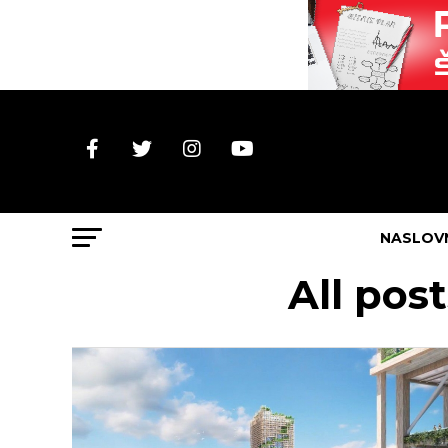
NASLOV
All po