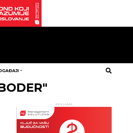
OGAĐAJI
EBODER"
REKLAMA