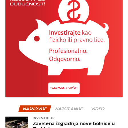
NAJNOVIJE
NAJČITANIJE
VIDEO
INVESTICIJE
Završena izgradnja nove bolnice u