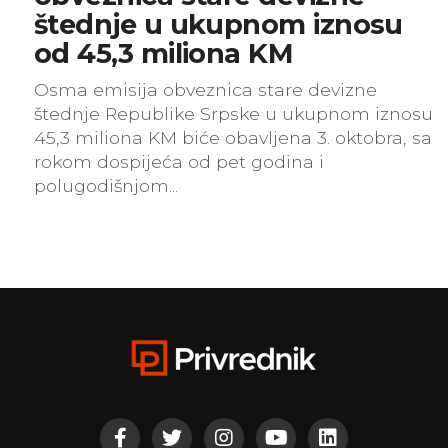
štednje u ukupnom iznosu
od 45,3 miliona KM
Osma emisija obveznica stare devizne
štednje Republike Srpske u ukupnom iznosu
45,3 miliona KM biće obavljena 3. oktobra, sa
rokom dospijeća od pet godina i
polugodišnjom...