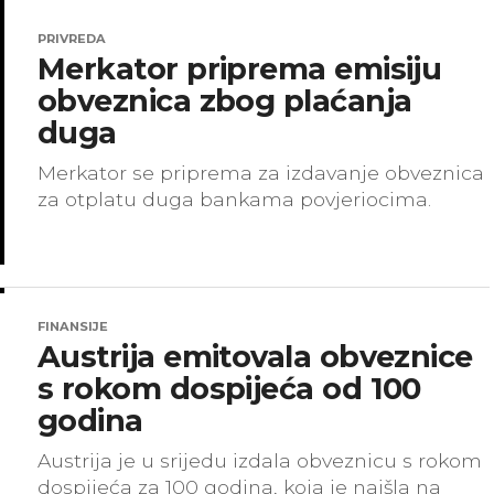
PRIVREDA
Merkator priprema emisiju
obveznica zbog plaćanja
duga
Merkator se priprema za izdavanje obveznica
za otplatu duga bankama povjeriocima.
FINANSIJE
Austrija emitovala obveznice
s rokom dospijeća od 100
godina
Austrija je u srijedu izdala obveznicu s rokom
dospijeća za 100 godina, koja je naišla na