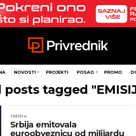
NA
NOVOSTI
PROJEKTI
POSAO
PROMO
D
l posts tagged "EMISI
TRŽIŠTA
Srbija emitovala
euroobveznicu od milijardu