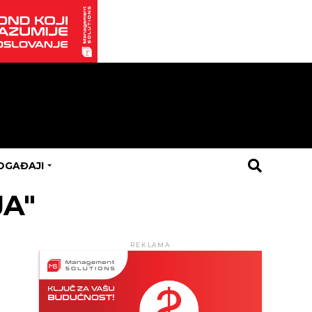
OGAĐAJI
JA"
REKLAMA