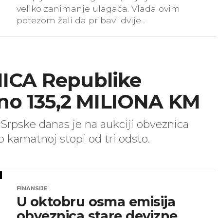
veliko zanimanje ulagača. Vlada ovim
potezom želi da pribavi dvije...
ICA Republike
eno 135,2 MILIONA KM
 Srpske danas je na aukciji obveznica
o kamatnoj stopi od tri odsto.
FINANSIJE
U oktobru osma emisija
obveznica stare devizne