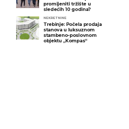
promijeniti tržište u
sledećih 10 godina?
NEKRETNINE
Trebinje: Počela prodaja
stanova u luksuznom
stambeno-poslovnom
objektu „Kompas“