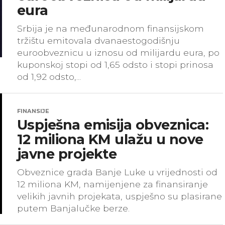
eura
Srbija je na međunarodnom finansijskom
tržištu emitovala dvanaestogodišnju
euroobveznicu u iznosu od milijardu eura, po
kuponskoj stopi od 1,65 odsto i stopi prinosa
od 1,92 odsto,...
FINANSIJE
Uspješna emisija obveznica:
12 miliona KM ulažu u nove
javne projekte
Obveznice grada Banje Luke u vrijednosti od
12 miliona KM, namijenjene za finansiranje
velikih javnih projekata, uspješno su plasirane
putem Banjalučke berze.