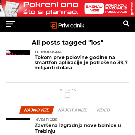
All posts tagged "ios"
TEHNOLOGIJA
Tokom prve polovine godine na
smartfon aplikacije je potrošeno 39,7
milijardi dolara
REKLAMA
NAJNOVIJE
NAJČITANIJE
VIDEO
INVESTICIJE
Završena izgradnja nove bolnice u
Trebinju