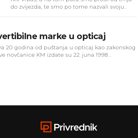
do zvijezda, te smo po tome nazvali svoju...
ertibilne marke u opticaj
a 20 godina od puštanja u opticaj kao zakonskog
e novčanice KM izdate su 22. juna 1998....