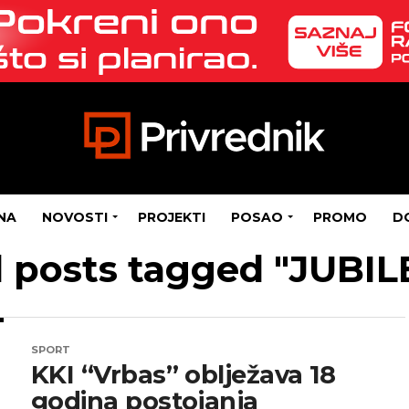
NA
NOVOSTI
PROJEKTI
POSAO
PROMO
D
l posts tagged "JUBIL
SPORT
KKI “Vrbas” oblježava 18
godina postojanja