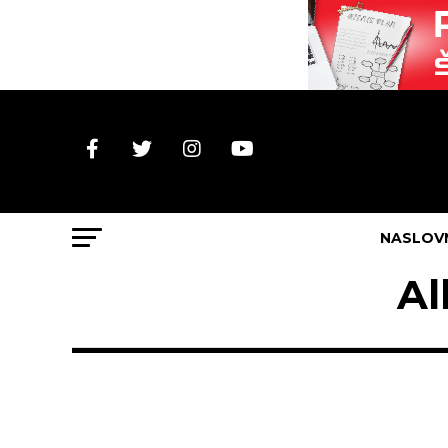
NASLOV
Al