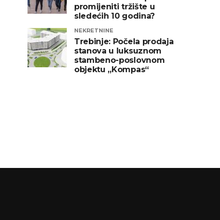
promijeniti tržište u
sledećih 10 godina?
NEKRETNINE
Trebinje: Počela prodaja
stanova u luksuznom
stambeno-poslovnom
objektu „Kompas“