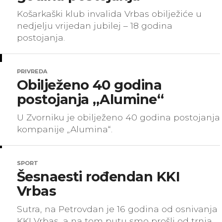
Košarkaški klub invalida Vrbas obilježiće u
nedjelju vrijedan jubilej – 18 godina
postojanja.
PRIVREDA
Obilježeno 40 godina
postojanja „Alumine“
U Zvorniku je obilježeno 40 godina postojanja
kompanije „Alumina“.
SPORT
Šesnaesti rođendan KKI
Vrbas
Sutra, na Petrovdan je 16 godina od osnivanja
KKI Vrbas‚ a na tom putu smo prošli od trnja