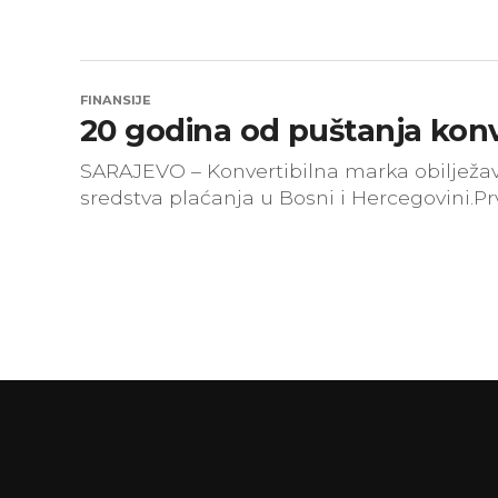
FINANSIJE
20 godina od puštanja konv
SARAJEVO – Konvertibilna marka obilježav
sredstva plaćanja u Bosni i Hercegovini.Prv