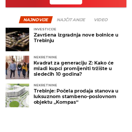
NAJNOVIJE
NAJČITANIJE
VIDEO
INVESTICIJE
Završena izgradnja nove bolnice u
Trebinju
NEKRETNINE
Kvadrat za generaciju Z: Kako će
mladi kupci promijeniti tržište u
sledećih 10 godina?
NEKRETNINE
Trebinje: Počela prodaja stanova u
luksuznom stambeno-poslovnom
objektu „Kompas“