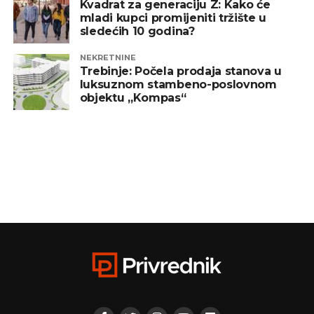
Kvadrat za generaciju Z: Kako će
mladi kupci promijeniti tržište u
sledećih 10 godina?
NEKRETNINE
Trebinje: Počela prodaja stanova u
luksuznom stambeno-poslovnom
objektu „Kompas“