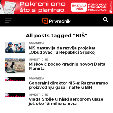
All posts tagged "NIŠ"
PRIVREDA
NIS nastavlja da razvija projekat
„Obudovac“ u Republici Srpskoj
INVESTICIJE
Mišković počeo gradnju novog Delta
Planeta
PRIVREDA
Generalni direktor NIS-a: Razmatramo
proizvodnju gasa i nafte u BiH
INVESTICIJE
Vlada Srbije u niški aerodrom ulaže
još oko 1,5 miliona evra