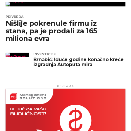
PRIVREDA
Nišlije pokrenule firmu iz
stana, pa je prodali za 165
miliona evra
INVESTICIJE
Brnabić: Iduće godine konačno kreće
izgradnja Autoputa mira
REKLAMA