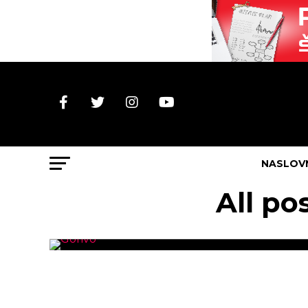
NASLOV
All p