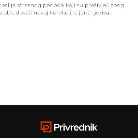
slije stresnog perioda koji su preživjeli zbog
obradovali novoj korekciji cijena goriva...