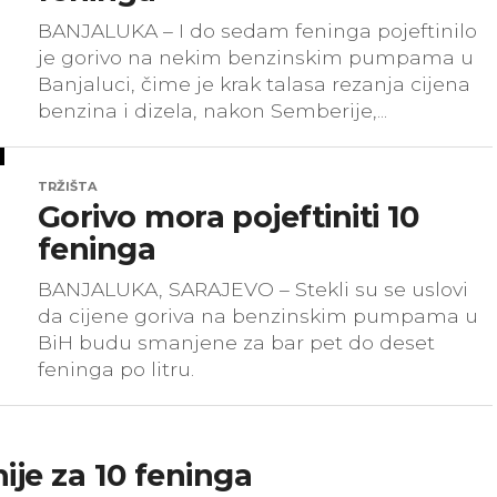
BANJALUKA – I do sedam feninga pojeftinilo
je gorivo na nekim benzinskim pumpama u
Banjaluci, čime je krak talasa rezanja cijena
benzina i dizela, nakon Semberije,...
TRŽIŠTA
Gorivo mora pojeftiniti 10
feninga
BANJALUKA, SARAJEVO – Stekli su se uslovi
da cijene goriva na benzinskim pumpama u
BiH budu smanjene za bar pet do deset
feninga po litru.
ije za 10 feninga