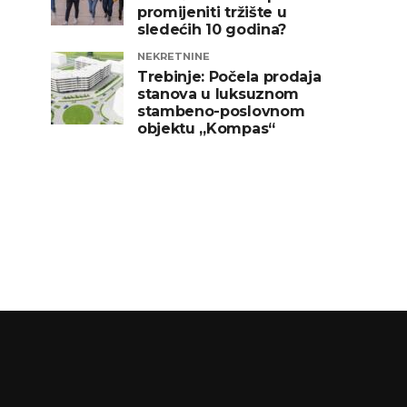
promijeniti tržište u
sledećih 10 godina?
NEKRETNINE
Trebinje: Počela prodaja
stanova u luksuznom
stambeno-poslovnom
objektu „Kompas“