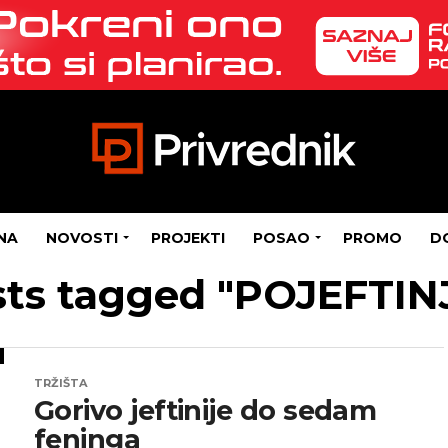
NA
NOVOSTI
PROJEKTI
POSAO
PROMO
D
osts tagged "POJEFTIN
TRŽIŠTA
Gorivo jeftinije do sedam
feninga