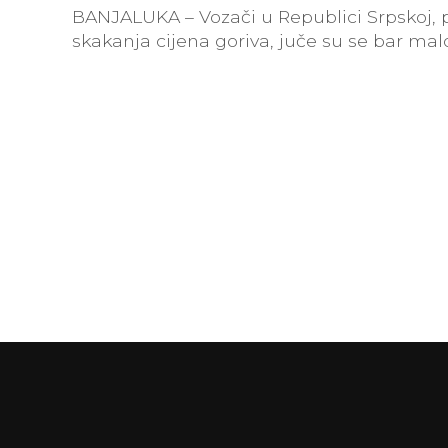
BANJALUKA – Vozači u Republici Srpskoj, po
skakanja cijena goriva, juče su se bar malo 