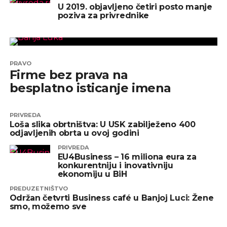
U 2019. objavljeno četiri posto manje
poziva za privrednike
PRAVO
Firme bez prava na
besplatno isticanje imena
PRIVREDA
Loša slika obrtništva: U USK zabilježeno 400
odjavljenih obrta u ovoj godini
PRIVREDA
EU4Business – 16 miliona eura za
konkurentniju i inovativniju
ekonomiju u BiH
PREDUZETNIŠTVO
Održan četvrti Business café u Banjoj Luci: Žene
smo, možemo sve