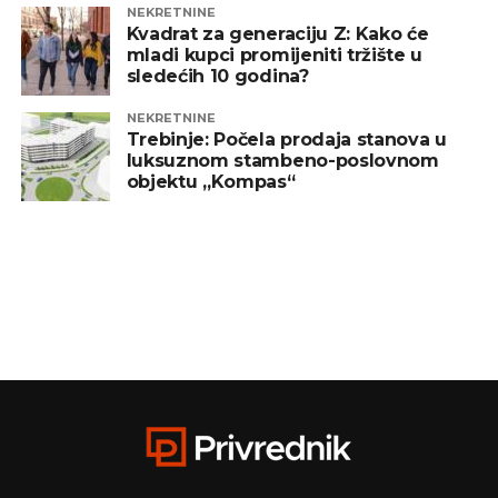
NEKRETNINE
Kvadrat za generaciju Z: Kako će
mladi kupci promijeniti tržište u
sledećih 10 godina?
NEKRETNINE
Trebinje: Počela prodaja stanova u
luksuznom stambeno-poslovnom
objektu „Kompas“