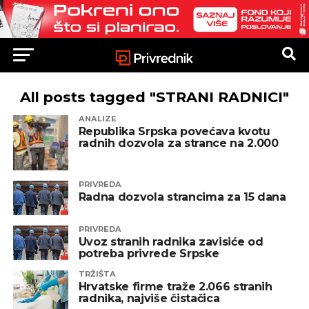
All posts tagged "STRANI RADNICI"
ANALIZE
Republika Srpska povećava kvotu
radnih dozvola za strance na 2.000
PRIVREDA
Radna dozvola strancima za 15 dana
PRIVREDA
Uvoz stranih radnika zavisiće od
potreba privrede Srpske
TRŽIŠTA
Hrvatske firme traže 2.066 stranih
radnika, najviše čistačica