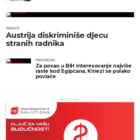
PRAVO
Austrija diskriminiše djecu
stranih radnika
PRIVREDA
Za posao u BiH interesovanje najviše
raste kod Egipćana, Kinezi se polako
povlače
REKLAMA