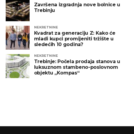
Završena izgradnja nove bolnice u
Trebinju
NEKRETNINE
Kvadrat za generaciju Z: Kako će
mladi kupci promijeniti tržište u
sledećih 10 godina?
NEKRETNINE
Trebinje: Počela prodaja stanova u
luksuznom stambeno-poslovnom
objektu „Kompas“