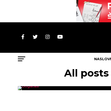
NASLOV
All post