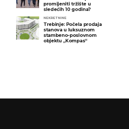
promijeniti tržište u
sledećih 10 godina?
NEKRETNINE
Trebinje: Počela prodaja
stanova u luksuznom
stambeno-poslovnom
objektu „Kompas“