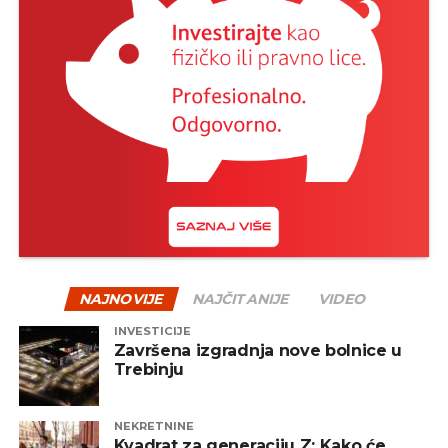
NAJNOVIJE
NAJČITANIJE
VIDEO
INVESTICIJE
Završena izgradnja nove bolnice u
Trebinju
NEKRETNINE
Kvadrat za generaciju Z: Kako će