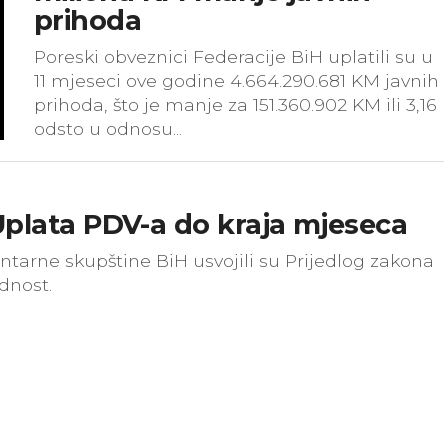
prihoda
​Poreski obveznici Federacije BiH uplatili su u
11 mjeseci ove godine 4.664.290.681 KM javnih
prihoda, što je manje za 151.360.902 KM ili 3,16
odsto u odnosu...
Uplata PDV-a do kraja mjeseca
arne skupštine BiH usvojili su Prijedlog zakona
dnost.