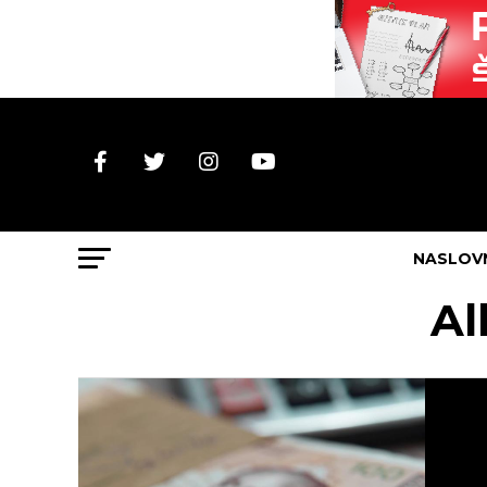
NASLOV
Al