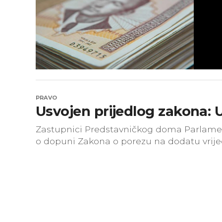
PRAVO
Usvojen prijedlog zakona: 
Zastupnici Predstavničkog doma Parlament
o dopuni Zakona o porezu na dodatu vrije