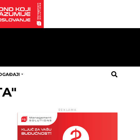
OGAĐAJI
TA"
REKLAMA