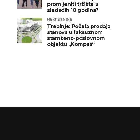
promijeniti tržište u
sledećih 10 godina?
NEKRETNINE
Trebinje: Počela prodaja
stanova u luksuznom
stambeno-poslovnom
objektu „Kompas“