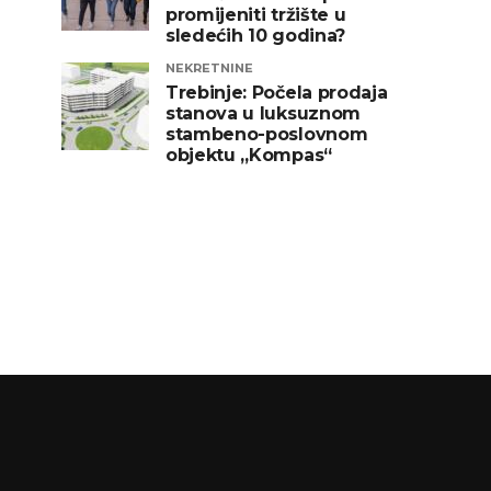
promijeniti tržište u
sledećih 10 godina?
NEKRETNINE
Trebinje: Počela prodaja
stanova u luksuznom
stambeno-poslovnom
objektu „Kompas“