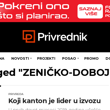
NA
NOVOSTI
PROJEKTI
POSAO
PROMO
D
agged "ZENIČKO-DOBO
PRIVREDA
Koji kanton je lider u izvozu
U prvih devet mjeseci 2019. godine učešće