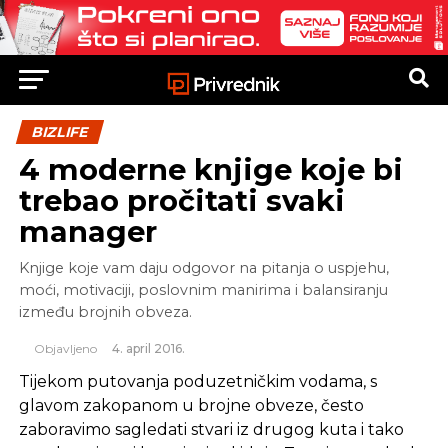
BIZLIFE
4 moderne knjige koje bi
trebao pročitati svaki
manager
Knjige koje vam daju odgovor na pitanja o uspjehu,
moći, motivaciji, poslovnim manirima i balansiranju
između brojnih obveza.
Objavljeno
4. april 2016.
Tijekom putovanja poduzetničkim vodama, s
glavom zakopanom u brojne obveze, često
zaboravimo sagledati stvari iz drugog kuta i tako