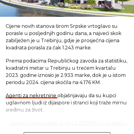
stvorili previše komplicirano društvo te da bismo
trebali izgraditi poslovanje koje je usmjereno na
trgovinu. To je i više nego dovoljno razloga da se
nađe na vašoj polici s knjigama.
Cijene novih stanova širom Srpske vrtoglavo su
porasle u posljednjih godinu dana, a najveći skok
Iako živimo u poslovnom okruženju u kojem
zabilježen je u Trebinju, gdje je prosječna cijena
riječ
ležerno
– ležerne poslovne kombinacije,
kvadrata porasla za čak 1.243 marke.
ležerni sastanci, ležerni ručkovi… maniri i prigodno
ponašanje nikada nisu bili previše na cijeni.
Prema podacima Republičkog zavoda za statistiku,
Ova knjiga podsjetit će vas na osnovna pravila
kvadratni metar u Trebinju u trećem kvartalu
lijepog ponašanja, naučiti puno o vašem govoru
2023. godine iznosio je 2.933 marke, dok je u istom
tijela, prezentacijskim i govornim vještinama,
periodu 2024. cijena skočila na 4.176 KM.
argumentiranju, te vas osloboditi straha od govora
u javnosti.
Agenti za nekretnine
objašnjavaju da su kupci
uglavnom ljudi iz dijaspore i stranci koji traže mirnu
Izvor: Manager
sredinu za život.
–
Cijena u novogradnji je oko 3.500 KM po kvadratu
,
REKLAMA
dok je u starogradnji od 2.400 KM, pa naviše. Velika