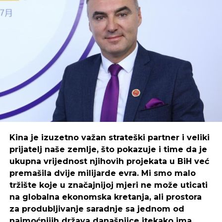
motivaciju i disciplinu da prođu kroz teška
vremena.
Za preduzetnike, motivacija i disciplina su dva
osnovna stuba uspjeha. Iako se ova dva termina
često koriste naizmjenično, oni znače različite stvari.
Šta je motivacija?
Motivacija je skup psiholoških sila koje nam
omogućavaju da pokrenemo, organiziramo i
ustrajemo u ponašanjima koja će nas na kraju
Kina je izuzetno važan strateški partner i veliki
dovesti do postizanja cilja.
prijatelj naše zemlje, što pokazuje i time da je
ukupna vrijednost njihovih projekata u BiH već
Motivacija vam pomaže da svojim svakodnevnim
premašila dvije milijarde evra. Mi smo malo
aktivnostima pristupite sa strašću. Kada se osjećate
tržište koje u značajnijoj mjeri ne može uticati
motivirani, započinjete dan s pozitivnim stavom i
na globalna ekonomska kretanja, ali prostora
željni ste da radite na svom poslu.
za produbljivanje saradnje sa jednom od
najmoćnijih država današnjice itekako ima,