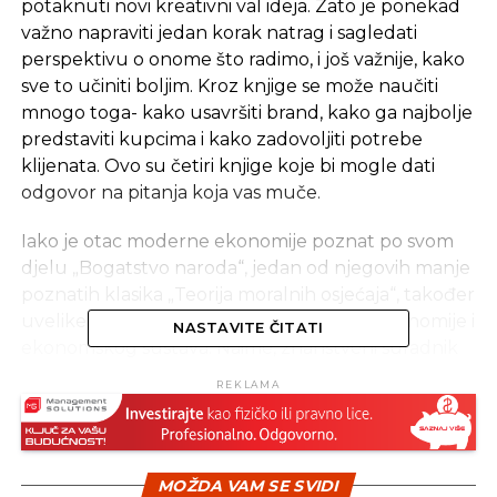
potaknuti novi kreativni val ideja. Zato je ponekad
važno napraviti jedan korak natrag i sagledati
perspektivu o onome što radimo, i još važnije, kako
sve to učiniti boljim. Kroz knjige se može naučiti
mnogo toga- kako usavršiti brand, kako ga najbolje
predstaviti kupcima i kako zadovoljiti potrebe
klijenata. Ovo su četiri knjige koje bi mogle dati
odgovor na pitanja koja vas muče.
Iako je otac moderne ekonomije poznat po svom
djelu „Bogatstvo naroda“, jedan od njegovih manje
poznatih klasika „Teorija moralnih osjećaja“, također
uvelike može utjecati na vaše poimanje ekonomije i
NASTAVITE ČITATI
ekonomskog sustava. Naime, znanstveni suradnik
na Standfordu majstorski je uz rekonstrukciju
REKLAMA
Smitha odgovorio koje su to ključne komponente
moralnih osjećaja. Objasnio je ljudsku prirodu, te
kako se pronalazi sreća, kao i ono važnije, kako ona
utječe na naš rad. Ova knjiga će vas prisiliti na
MOŽDA VAM SE SVIDI