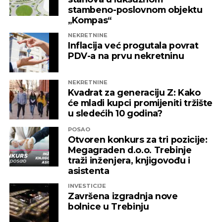
nadležne institucije da što prije pronađu
stambeno-poslovnom objektu
adekvatno rješenje kako ni jedna druga
„Kompas“
domaća kompanija u budućnosti ne bi bila
NEKRETNINE
izložena nezabilježenoj diskriminaciji”
,
Inflacija već progutala povrat
saopšteno je iz “Invictusa”.
PDV-a na prvu nekretninu
Kažu i da su sada izloženi potezima koji nemaju bilo
NEKRETNINE
kakve veze sa normalnim poslovanjem i
Kvadrat za generaciju Z: Kako
poštovanjem zakonskih normi, a da ih relevantne
će mladi kupci promijeniti tržište
institucije kao savjesnog poslovnog subjekta nisu u
u sledećih 10 godina?
stanju zaštiti, zbog čega moraju priznati da je teško
POSAO
pronaći adekvatniji odgovor koji ne bi uključivao
Otvoren konkurs za tri pozicije:
ozbiljnije rezove u samoj kompaniji.
Megagraden d.o.o. Trebinje
traži inženjera, knjigovođu i
Podsjetimo, 18. juna ove godine američka
asistenta
Kancelarija za kontrolu imovine stranaca OFAC
INVESTICIJE
uvela je sankcije nizu kompanija koje “čine mrežu
Završena izgradnja nove
podrške predsjedniku Republike Srpske Miloradu
bolnice u Trebinju
Dodiku”, a “Infinity International” se našao među