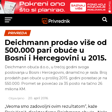
PRIVREDA
Deichmann prodao više od
500.000 pari obuće u
Bosni i Hercegovini u 2015.
Deichmann obuća d.o.o., u trećoj godini svoga
poslovanja u Bosni i Hercegovini, dinamično je rasla. Broj
prodatih pari obuće u prošloj 2015. godini porastao je na
550.000. Promet se povećao za 35 posto na tačno 26
miliona KM.
Objavljeno
20. april 2016.
„Veoma smo zadovoljni ovim rezultatom“, kaže