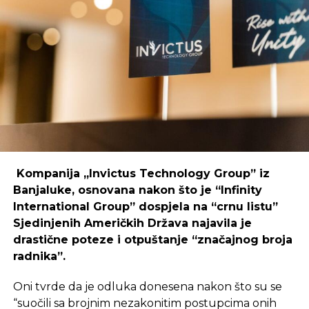
Primjer mostarskog CodeHuba pokazuje da
coworking prostori mogu uspješno djelovati i u
regijama koje nisu urbani centri, ali zahtijeva
podršku i ulaganja koja će omogućiti dugoročnu
održivost ovakvih inicijativa.
REKLAMA
Kompanija „Invictus Technology Group” iz
Banjaluke, osnovana nakon što je “Infinity
International Group” dospjela na “crnu listu”
Sjedinjenih Američkih Država najavila je
Ulaganje u coworking prostor u Čapljini moglo bi
drastične poteze i otpuštanje “značajnog broja
postati ključan korak prema stvaranju napredne
radnika”.
poslovne klime, privlačenju novih profesionalaca te
razvoja poslovnih veza koje bi mogle potaknuti
Oni tvrde da je odluka donesena nakon što su se
nove projekte i lokalnu ekonomiju.
“suočili sa brojnim nezakonitim postupcima onih