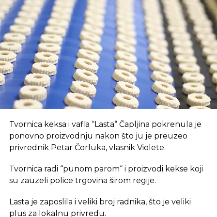
Prvo, oni pružaju brz internet i tehnološki
opremljen prostor, što je ključan preduvjet za
suvremeni način rada.
REKLAMA
U coworking prostoru, radnici su okruženi sličnim
Tvornica keksa i vafla “Lasta“ Čapljina pokrenula je
profesionalcima, što potiče produktivnost i radnu
ponovno proizvodnju nakon što ju je preuzeo
atmosferu koju je teško postići u kućnom
privrednik Petar Čorluka, vlasnik Violete.
okruženju.
Tvornica radi “punom parom“ i proizvodi kekse koji
Dodatna prednost coworkinga je umrežavanje i
su zauzeli police trgovina širom regije.
stvaranje novih poslovnih veza. Rad u zajedničkom
Lasta je zaposlila i veliki broj radnika, što je veliki
prostoru omogućava razmjenu ideja, kontakata i
plus za lokalnu privredu.
suradnji, čime coworking prostor postaje inkubator