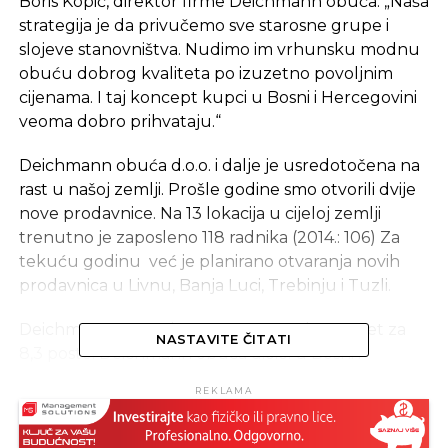
Boris Kopič, direktor firme Deichmann obuća. „Naša
strategija je da privučemo sve starosne grupe i
slojeve stanovništva. Nudimo im vrhunsku modnu
obuću dobrog kvaliteta po izuzetno povoljnim
cijenama. I taj koncept kupci u Bosni i Hercegovini
veoma dobro prihvataju.“
Deichmann obuća d.o.o. i dalje je usredotočena na
rast u našoj zemlji. Prošle godine smo otvorili dvije
nove prodavnice. Na 13 lokacija u cijeloj zemlji
trenutno je zaposleno 118 radnika (2014.: 106) Za
tekuću godinu već je planirano otvaranja novih
prodavnica u Livnu, Banja Luci, Trebinju i Tuzli.
Deichmann grupa je u 2015. povećala promet za
NASTAVITE ČITATI
8,3 posto. Deichmann obuća d.o.o. u Bosni i
Hercegovini pripada Deichmann grupi s glavnim
REKLAMA
sjedištem u Essenu. Porodično vođeno preduzeće
je najveći trgovac obućom na malo u