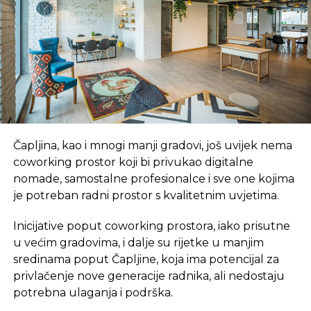
Izvor: Oslobođenje
REKLAMA
Čapljina, kao i mnogi manji gradovi, još uvijek nema
SLIČNE TEME:
coworking prostor koji bi privukao digitalne
nomade, samostalne profesionalce i sve one kojima
SLEDEĆI
Tri velike zlatne medalje za banjalučki
je potreban radni prostor s kvalitetnim uvjetima.
“Žitoprodukt”
Inicijative poput coworking prostora, iako prisutne
NE PROPUSTITE
u većim gradovima, i dalje su rijetke u manjim
GRAWE osiguranje drugu godinu zaredom
sredinama poput Čapljine, koja ima potencijal za
ostvarilo najveću dobit od osnivanja
privlačenje nove generacije radnika, ali nedostaju
potrebna ulaganja i podrška.