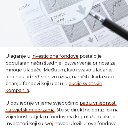
grada u Trnovu počeće u maju ove godine.
Sve to govori da postoji zainteresovanost stranih
investitora za ulaganje u BiH, te da novac nije
najveći problem, ali jedna stvar je jasna, BiH mora
obezbijediti uslove i projekte realizovati na vrijeme i
do kraja. Na taj način otvoriće se put novim
investicijama, a BiH će postati još primamljivija
Ulaganje u
investicione fondove
postalo je
destinacija stranim ulagačima.
popularan način štednje i ostvarivanja prinosa za
mnoge ulagače. Međutim, kao i svako ulaganje, i
ono nosi određeni nivo rizika, naročito kada su u
Izvor: Klix.ba
pitanju fondovi koji ulažu u
akcije svjetskih
kompanija
.
U posljednje vrijeme svjedočimo
padu vrijednosti
REKLAMA
U vremenu kada tradicionalni oblici štednje nude
na svjetskim berzama
, što se direktno odrazilo i na
sve skromnije prinose, ovaj Fond se nameće kao
vrijednost udjela u fondovima koji ulažu u akcije.
moderna alternativa svima koji žele da njihov novac
Investitori koji su svoj novac uložili u ove fondove
radi za njih, i da pritom podrže razvoj domaće