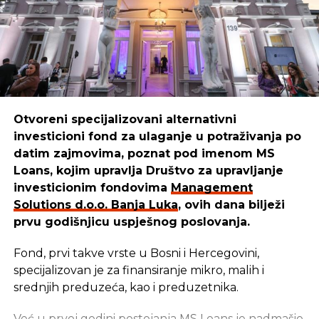
kredit.
„Naš najveći problem jeste ustvari nedostatak
dobro pripremljenih investicijskih projekata.
Ukoliko ne budemo brže radili na pripremi
investicijskih projekata, doći ćemo u situaciju da
nemamo šta ponuditi investitorima. Recimo da u
Otvoreni specijalizovani alternativni
određenim sektorima, koji su inače slabo razvijeni,
investicioni fond za ulaganje u potraživanja po
mi nemamo uopšte pripremljenih projekata koji bi
datim zajmovima, poznat pod imenom MS
doprinijeli razvoju tog istog sektora. Ne postoji vizija
Loans, kojim upravlja Društvo za upravljanje
razvoja i pronalaska rješenja za poboljšanje stanja.
investicionim fondovima
Management
Još uvijek stagniramo u pojedinim sektorima, a
Solutions d.o.o. Banja Luka
, ovih dana bilježi
opravdanje nam je za sve da nemamo novca i da je
prvu godišnjicu uspješnog poslovanja.
neko drugi kriv“, naglašavaju iz FIPA.
Fond, prvi takve vrste u Bosni i Hercegovini,
Među projektima koji su započeti ili koji su u planu
specijalizovan je za finansiranje mikro, malih i
treba izdvojiti investiciju „MDD grupe“ u Nevesinju
srednjih preduzeća, kao i preduzetnika.
u oblasti poljoprivrede, zatim investicije iz Austrije u
povećanje proizvodnje u Bimalu u Brčkom.
Već u prvoj godini postojanja MS Loans je nadmašio