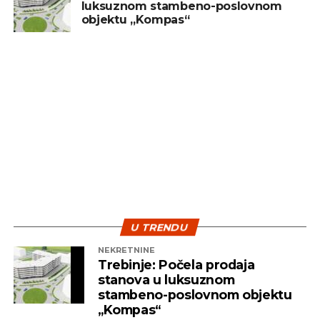
luksuznom stambeno-poslovnom
treba posmatrati kao dugoročan cilj, a ne kao
objektu „Kompas“
sredstvo za brzu zaradu. Ključ uspjeha leži u
diverzifikaciji i strpljenju – dvije najvažnije strategije
koje pomažu investitorima da izdrže turbulentna
vremena i ostvare pozitivne rezultate na duže
staze.
U TRENDU
NEKRETNINE
Trebinje: Počela prodaja
stanova u luksuznom
stambeno-poslovnom objektu
„Kompas“