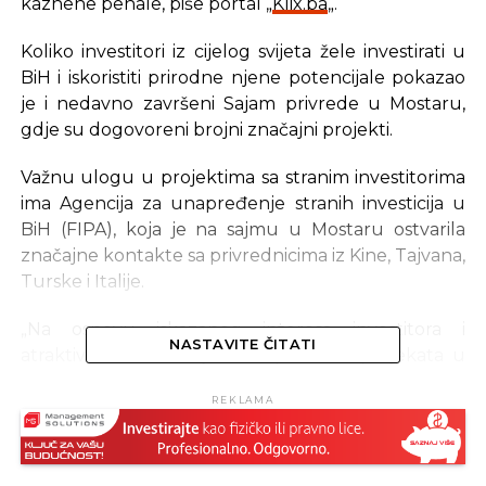
kaznene penale, piše portal „
Klix.ba
„.
Koliko investitori iz cijelog svijeta žele investirati u
BiH i iskoristiti prirodne njene potencijale pokazao
je i nedavno završeni Sajam privrede u Mostaru,
gdje su dogovoreni brojni značajni projekti.
Važnu ulogu u projektima sa stranim investitorima
ima Agencija za unapređenje stranih investicija u
BiH (FIPA), koja je na sajmu u Mostaru ostvarila
značajne kontakte sa privrednicima iz Kine, Tajvana,
Turske i Italije.
„Na osnovu iskazanog interesa investitora i
NASTAVITE ČITATI
atraktivnosti investicijskih raspoloživih projekata u
BiH, najviše nade polažemo u energetske projekte
REKLAMA
Kongora, Miljevina, Kakanj – Blok 8, Bugojno, Tuzla
– Blok 7, jer su po vrijednosti trenutno najveći, te
nekoliko projekata vjetroelektrana i solarnih
elektrana. Kada je riječ o vjetroenergiji potpisan je