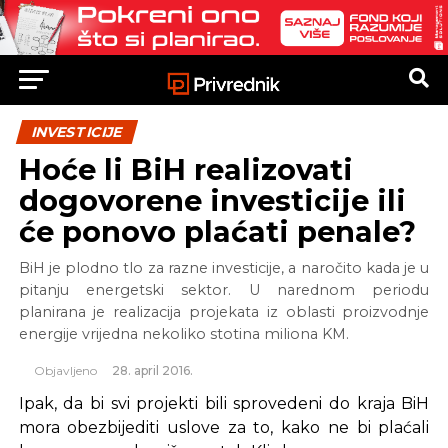
INVESTICIJE
Hoće li BiH realizovati
dogovorene investicije ili
će ponovo plaćati penale?
BiH je plodno tlo za razne investicije, a naročito kada je u
pitanju energetski sektor. U narednom periodu
planirana je realizacija projekata iz oblasti proizvodnje
energije vrijedna nekoliko stotina miliona KM.
Objavljeno
28. april 2016.
Ipak, da bi svi projekti bili sprovedeni do kraja BiH
mora obezbijediti uslove za to, kako ne bi plaćali