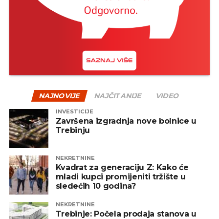
na kraju često nagrađeni.
Jedan od načina za ublažavanje rizika jeste
diverzifikacija – odnosno raspodjela sredstava na
više vrsta fondova, uključujući akcijske, obvezničke,
mješovite i alternativne fondove. Na taj način se
smanjuje zavisnost od jednog tržišta ili sektora, a
portfelj postaje otporniji na negativne oscilacije.
NAJNOVIJE
NAJČITANIJE
VIDEO
INVESTICIJE
REKLAMA
Završena izgradnja nove bolnice u
Trebinju
NEKRETNINE
Kvadrat za generaciju Z: Kako će
mladi kupci promijeniti tržište u
Zaključak
sledećih 10 godina?
Pad tržišta, iako može djelovati zabrinjavajuće,
NEKRETNINE
prirodan je dio investicionog procesa. Ulaganje
Trebinje: Počela prodaja stanova u