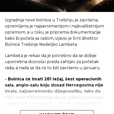
Vrijednost projekta je 65 miliona evra.
Izgradnja nove bolnice u Trebinju je završena,
REKLAMA
opremljena je najsavremenijom i najkvalitetnijom
opremom, a u toku je priprema dokumentacije
kako bi počela sa radom, izjavio je Srni direktor
Bolnice Trebinje Nedeljko Lambeta.
Lambeta je rekao da je potrebno da se dobije
U okviru Međunarodnog sajama u Mostaru 2016.
upotrebna dozvola i preda zahtjev za početak
godine potpisan je ugovor za izgradnju
rada, a nada se da će to biti završeno u januaru.
vjetroelektrane Mesihovina između konzorcija
„Siemens“ i JP Elektroprivreda HZ HB d.d. Mostar i
–
Bolnica će imati 281 ležaj, šest operacionih
Konzorcija ABB d.o.o. Hrvatska i JP Elektroprivreda
sala, angio-salu koju dosad Hercegovina nije
HZ HB d.d. Mostar vrijednosti 72 miliona evra.
imala, najsavremeniju dijagnostiku, tako da
Radovi počinju odmah, dok se završetak projekta
više neće biti potrebe da se odlazi za usluge
očekuje krajem 2017. godine, odnosno početkom
magnentne rezonace u druge zdravstvene
2018. godine.
centre
– naglasio je Lambeta.