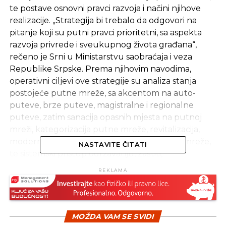
te postave osnovni pravci razvoja i načini njihove
realizacije. „Strategija bi trebalo da odgovori na
pitanje koji su putni pravci prioritetni, sa aspekta
razvoja privrede i sveukupnog života građana“,
rečeno je Srni u Ministarstvu saobraćaja i veza
Republike Srpske. Prema njihovim navodima,
operativni ciljevi ove strategije su analiza stanja
postojeće putne mreže, sa akcentom na auto-
puteve, brze puteve, magistralne i regionalne
puteve, zatim sanacija opasnih mjesta na putnoj
mreži, kategorizacija putne mreže, revitalizacija,
modernizacija i dogradnja postojeće putne mreže,
NASTAVITE ČITATI
te sistemski pristup održavanju, zaštiti,
rekonstrukciji i izgradnji putne mreže. Operativni
REKLAMA
ciljevi strategije su i uspostavljanje evidencije o
javnim putevima, održivo finansiranje putne mreže,
te povezanost Republike Srpske sa drugim
entitetom, regionom i zemljama Evropske unije. Iz
MOŽDA VAM SE SVIDI