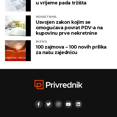
vlasništvu Alternativna televizija, “Una World” u
u vrijeme pada tržišta
čijem je vlasništvu bila “Una TV”.
NEKRETNINE
Iz “Infinity-ja” su tada saopštili da će bez posla ostati
Usvojen zakon kojim se
oko 800 ljudi, a spas su potražili u registrovanju
omogućava povrat PDV-a na
novih kompanija i promjenama vlasničke strukture,
kupovinu prve nekretnine
pretvarajućći dotatašnje rukovodioce u vlasnike.
BIZNIS
100 zajmova – 100 novih prilika
„Invictus“ su prije mjesec dana osnovali menadžeri
za našu zajednicu
„Prointera“ i „Siriusa”.
CAPITAL.BA
REKLAMA