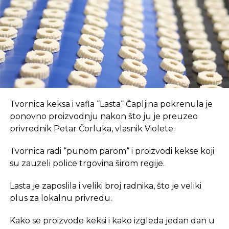
suvremeni način rada.
SLIČNE TEME:
NSRS
SLEDEĆI
REKLAMA
Unatoč rastu dobiti od 20 posto, jak dolar
srušio cijenu dionice Nikea za pet posto
NE PROPUSTITE
Tri dionice puteva u USK dobiće treću traku
U coworking prostoru, radnici su okruženi sličnim
Tvornica keksa i vafla “Lasta“ Čapljina pokrenula je
profesionalcima, što potiče produktivnost i radnu
ponovno proizvodnju nakon što ju je preuzeo
atmosferu koju je teško postići u kućnom
privrednik Petar Čorluka, vlasnik Violete.
okruženju.
Tvornica radi “punom parom“ i proizvodi kekse koji
Dodatna prednost coworkinga je umrežavanje i
su zauzeli police trgovina širom regije.
stvaranje novih poslovnih veza. Rad u zajedničkom
Lasta je zaposlila i veliki broj radnika, što je veliki
prostoru omogućava razmjenu ideja, kontakata i
plus za lokalnu privredu.
suradnji, čime coworking prostor postaje inkubator
novih poslovnih inicijativa.
Kako se proizvode keksi i kako izgleda jedan dan u