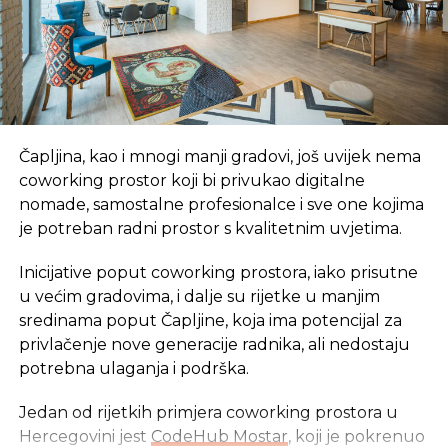
granice Hrvatske, Novog Grada preko Prijedora,
Banjaluke, Dervente, Modriče, Brčkog i Bijeljine do
granice sa Republikom Srbijom i takozvani „istočni
pravac“ koji se pruža od Bijeljine preko Zvornika,
Vlasenice, Han Pijeska, Istočnog Sarajeva, Rogatice,
Novog Goražda, Foče, Gacka do Trebinja, odakle se
razdvaja prema granicama sa Hrvatskom i sa Crnom
Čapljina, kao i mnogi manji gradovi, još uvijek nema
Gorom. Analizom je utvrđena jaka interakcija sa
coworking prostor koji bi privukao digitalne
susjednim državama, posebno sa Hrvatskom,
nomade, samostalne profesionalce i sve one kojima
Srbijom i Crnom Gorom – skoro 30 odsto dnevnih
je potreban radni prostor s kvalitetnim uvjetima.
putovanja u BiH se završava ili počinje u
Inicijative poput coworking prostora, iako prisutne
inostranstvu. Od toga oko 85 odsto u Hrvatskoj,
u većim gradovima, i dalje su rijetke u manjim
Srbiji i Crnoj Gori, dok prema zemljama zapadne
sredinama poput Čapljine, koja ima potencijal za
Evrope ide 12 odsto saobraćaja. Akcionim planom
privlačenje nove generacije radnika, ali nedostaju
do 2025. godine planirana je izgradnja mreže auto-
potrebna ulaganja i podrška.
puteva, i to dionice Glamočani-Mliništa-granica sa
FBiH, Banjaluka-Prijedor, Brčko-Bijeljina, te dionica
Jedan od rijetkih primjera coworking prostora u
na koridoru „Pet ce“ Doboj-Vukosavlje. U ovom
Hercegovini jest
CodeHub Mostar
, koji je pokrenuo
periodu je planirana izgradnja izgradnja brzog puta