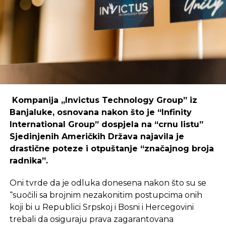
coworking prostori mogu uspješno djelovati i u
regijama koje nisu urbani centri, ali zahtijeva
podršku i ulaganja koja će omogućiti dugoročnu
održivost ovakvih inicijativa.
REKLAMA
Kompanija „Invictus Technology Group” iz
Banjaluke, osnovana nakon što je “Infinity
International Group” dospjela na “crnu listu”
Sjedinjenih Američkih Država najavila je
Ulaganje u coworking prostor u Čapljini moglo bi
drastične poteze i otpuštanje “značajnog broja
postati ključan korak prema stvaranju napredne
radnika”.
poslovne klime, privlačenju novih profesionalaca te
razvoja poslovnih veza koje bi mogle potaknuti
Oni tvrde da je odluka donesena nakon što su se
nove projekte i lokalnu ekonomiju.
“suočili sa brojnim nezakonitim postupcima onih
koji bi u Republici Srpskoj i Bosni i Hercegovini
trebali da osiguraju prava zagarantovana