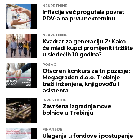
domaća kompanija u budućnosti ne bi bila
NEKRETNINE
izložena nezabilježenoj diskriminaciji”
,
Inflacija već progutala povrat
saopšteno je iz “Invictusa”.
PDV-a na prvu nekretninu
Kažu i da su sada izloženi potezima koji nemaju bilo
NEKRETNINE
kakve veze sa normalnim poslovanjem i
Kvadrat za generaciju Z: Kako
poštovanjem zakonskih normi, a da ih relevantne
će mladi kupci promijeniti tržište
institucije kao savjesnog poslovnog subjekta nisu u
u sledećih 10 godina?
stanju zaštiti, zbog čega moraju priznati da je teško
POSAO
pronaći adekvatniji odgovor koji ne bi uključivao
Otvoren konkurs za tri pozicije:
ozbiljnije rezove u samoj kompaniji.
Megagraden d.o.o. Trebinje
traži inženjera, knjigovođu i
Podsjetimo, 18. juna ove godine američka
asistenta
Kancelarija za kontrolu imovine stranaca OFAC
INVESTICIJE
uvela je sankcije nizu kompanija koje “čine mrežu
Završena izgradnja nove
podrške predsjedniku Republike Srpske Miloradu
bolnice u Trebinju
Dodiku”, a “Infinity International” se našao među
njima, skupa sa firmama “Infinity Media”, “Prointer
FINANSIJE
ITSS”, “Sirius 2010”, “Kaldera”, “K-2 Audio” u čijem je
Ulaganja u fondove i postupanje