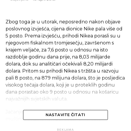
Zbog toga je u utorak, neposredno nakon objave
poslovnog izvješća, cijena dionice Nike pala više od
5 posto. Prema izvješću, prihodi Nikea porasli su u
njegovom fiskalnom tromjesečju, završenom s
krajem veljače, za 7,6 posto u odnosu na isto
razdoblje godinu dana prije, na 8,03 milijarde
dolara, dok su analitičari očekivali 8,20 milijardi
dolara. Pritom su prihodi Nikea s tržišta u razvoju
pali 8 posto, na 879 milijuna dolara, što je posljedica
visokog tečaja dolara, koji je u proteklih godinu
dana porastao oko 9 posto u odnosu na košaricu
najvažnijih svjetskih valuta.
Jačanje dolara loše utječe na američke
NASTAVITE ČITATI
multinacionalne kompanije jer umanjuje
konkurentnost njihovih
proizvoda na inozemnim
REKLAMA