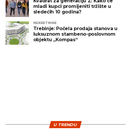
Kvadrat za generaciju Z: Kako će
sada došli u situaciju da moraju preduzeti
mladi kupci promijeniti tržište u
sledećih 10 godina?
neželjene poteze. Za sve krive Ambasadu SAD-a u
BiH, iako im je sankcije prethodno uvelo američko
NEKRETNINE
Ministarstvo finansija.
Trebinje: Počela prodaja stanova u
luksuznom stambeno-poslovnom
objektu „Kompas“
REKLAMA
“Garantujemo da će svi zaposleni dobiti svoja
zarađena primanja uz poštovanje ugovorom o
radu i zakonom predviđenih mehanizama za
djelovanje u ovakvim i sličnim situacijama.
Želimo da naglasimo da se zbog postupaka
Ambasade SAD na najbrutalniji način radnicima
U TRENDU
uskraćuje pravo na rad i osiguranje gole