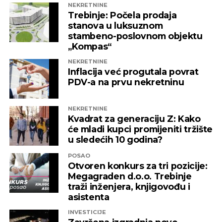
egzistencije iako za to nema bilo kakvog
NEKRETNINE
Trebinje: Počela prodaja
pravnog osnova. Baš zbog toga pozivamo sve
stanova u luksuznom
nadležne institucije da što prije pronađu
stambeno-poslovnom objektu
adekvatno rješenje kako ni jedna druga
„Kompas“
domaća kompanija u budućnosti ne bi bila
NEKRETNINE
izložena nezabilježenoj diskriminaciji”
,
Inflacija već progutala povrat
saopšteno je iz “Invictusa”.
PDV-a na prvu nekretninu
Kažu i da su sada izloženi potezima koji nemaju bilo
NEKRETNINE
kakve veze sa normalnim poslovanjem i
Kvadrat za generaciju Z: Kako
poštovanjem zakonskih normi, a da ih relevantne
će mladi kupci promijeniti tržište
institucije kao savjesnog poslovnog subjekta nisu u
u sledećih 10 godina?
stanju zaštiti, zbog čega moraju priznati da je teško
POSAO
pronaći adekvatniji odgovor koji ne bi uključivao
Otvoren konkurs za tri pozicije:
ozbiljnije rezove u samoj kompaniji.
Megagraden d.o.o. Trebinje
traži inženjera, knjigovođu i
Podsjetimo, 18. juna ove godine američka
asistenta
Kancelarija za kontrolu imovine stranaca OFAC
INVESTICIJE
uvela je sankcije nizu kompanija koje “čine mrežu