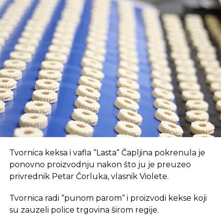
klimu u manjim gradovima kao što je Čapljina.
Prvo, oni pružaju brz internet i tehnološki
opremljen prostor, što je ključan preduvjet za
suvremeni način rada.
REKLAMA
U coworking prostoru, radnici su okruženi sličnim
Tvornica keksa i vafla “Lasta“ Čapljina pokrenula je
profesionalcima, što potiče produktivnost i radnu
ponovno proizvodnju nakon što ju je preuzeo
atmosferu koju je teško postići u kućnom
privrednik Petar Čorluka, vlasnik Violete.
okruženju.
Tvornica radi “punom parom“ i proizvodi kekse koji
Dodatna prednost coworkinga je umrežavanje i
su zauzeli police trgovina širom regije.