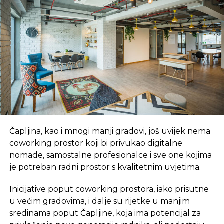
REKLAMA
SLIČNE TEME:
SLEDEĆI
OBAMA: Izbjegavanje poreza je globalni
Čapljina, kao i mnogi manji gradovi, još uvijek nema
problem
coworking prostor koji bi privukao digitalne
NE PROPUSTITE
nomade, samostalne profesionalce i sve one kojima
NSRS: Pripremljen Nacrt strategije javnih
je potreban radni prostor s kvalitetnim uvjetima.
puteva
Inicijative poput coworking prostora, iako prisutne
u većim gradovima, i dalje su rijetke u manjim
sredinama poput Čapljine, koja ima potencijal za