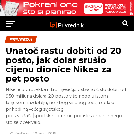
PRIVREDA
Unatoč rastu dobiti od 20
posto, jak dolar srušio
cijenu dionice Nikea za
pet posto
Nike je u proteklom tromjesečju ostvario čistu dobit od
950 milijuna dolara, 20 posto više nego u istom
lanjskom razdoblju, no zbog visokog tečaja dolara,
prihodi najvećeg svjetskog
proizvođača
sportske opreme porasli su manje nego
što se očekivalo.
Objavljeno
10. april 2016.