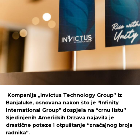
preduvjete za rast zajednice digitalnih nomada,
poduzetnika i kreativaca.
Primjer mostarskog CodeHuba pokazuje da
coworking prostori mogu uspješno djelovati i u
regijama koje nisu urbani centri, ali zahtijeva
podršku i ulaganja koja će omogućiti dugoročnu
održivost ovakvih inicijativa.
REKLAMA
Kompanija „Invictus Technology Group” iz
Banjaluke, osnovana nakon što je “Infinity
International Group” dospjela na “crnu listu”
Sjedinjenih Američkih Država najavila je
Ulaganje u coworking prostor u Čapljini moglo bi
drastične poteze i otpuštanje “značajnog broja
postati ključan korak prema stvaranju napredne
radnika”.
poslovne klime, privlačenju novih profesionalaca te