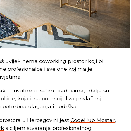
još uvijek nema coworking prostor koji bi
e profesionalce i sve one kojima je
uvjetima.
iako prisutne u većim gradovima, i dalje su
jine, koja ima potencijal za privlačenje
u potrebna ulaganja i podrška.
prostora u Hercegovini jest
CodeHub Mostar
,
rk
s ciljem stvaranja profesionalnog