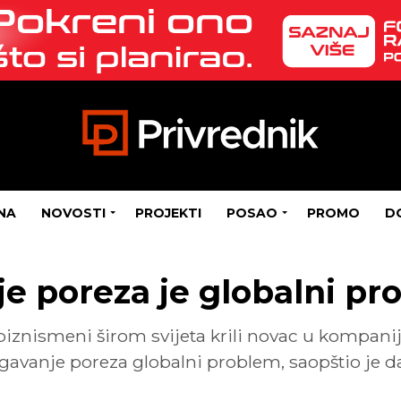
NA
NOVOSTI
PROJEKTI
POSAO
PROMO
D
e poreza je globalni pr
biznismeni širom svijeta krili novac u kompani
jegavanje poreza globalni problem, saopštio j