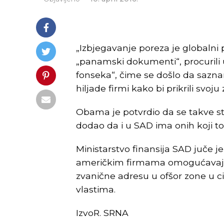
„Izbjegavanje poreza je globaln
„panamski dokumenti“, procurili 
fonseka“, čime se došlo da saznanja
hiljade firmi kako bi prikrili svoju
Obama je potvrdio da se takve s
dodao da i u SAD ima onih koji to
Ministarstvo finansija SAD juče je
američkim firmama omogućavaju 
zvanične adresu u ofšor zone u c
vlastima.
IzvoR. SRNA