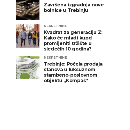
Završena izgradnja nove
bolnice u Trebinju
NEKRETNINE
Kvadrat za generaciju Z:
Kako će mladi kupci
promijeniti tržište u
sledećih 10 godina?
NEKRETNINE
Trebinje: Počela prodaja
stanova u luksuznom
stambeno-poslovnom
objektu „Kompas“