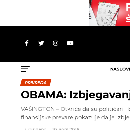
NASLOV
PRIVREDA
OBAMA: Izbjegavanj
VAŠINGTON – Otkriće da su političari i 
finansijske prevare pokazuje da je izb
Objavljeno
10. april 2016.