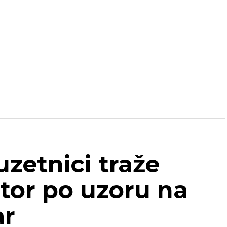
uzetnici traže
tor po uzoru na
ar