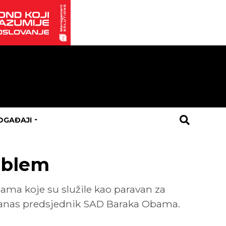
OGAĐAJI
oblem
jama koje su služile kao paravan za
e danas predsjednik SAD Baraka Obama.