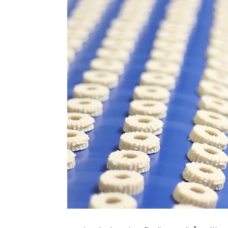
U coworking prostoru, radnici su okru
produktivnost i radnu atmosferu koju
Dodatna prednost coworkinga je umrež
Rad u zajedničkom prostoru omogućav
čime coworking prostor postaje inkuba
Također, prisutnost digitalnih nomad
raznolikosti i širenju znanja, što obo
projektima.
Potencijal za Čapljinu