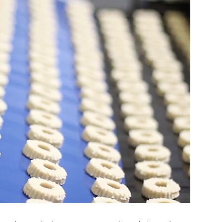
ženi sličnim profesionalcima, što potiče
 je teško postići u kućnom okruženju.
avanje i stvaranje novih poslovnih veza.
a razmjenu ideja, kontakata i suradnji,
tor novih poslovnih inicijativa.
a u coworking prostorima doprinosi
gaćuje lokalnu zajednicu i otvara vrata novim