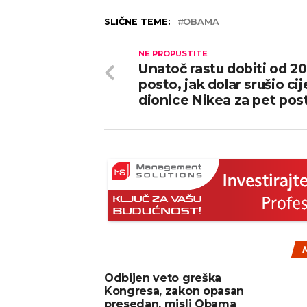
SLIČNE TEME:
OBAMA
NE PROPUSTITE
Unatoč rastu dobiti od 20
posto, jak dolar srušio ci
dionice Nikea za pet pos
M
Odbijen veto greška
Kongresa, zakon opasan
presedan, misli Obama