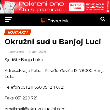
KONTAKTI
Okružni sud u Banjoj Luci
Objavljeno
10. april 2016.
Sjedište:Banja Luka
Adresa:Kralja Petra I Karađorđevića 12, 78000 Banja
Luka
Telefon:051 211 630;051 211 672;
Faks: 051 220 721
email:
mail@okruznisud-bl.com