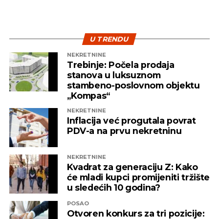
U TRENDU
NEKRETNINE
Trebinje: Počela prodaja
stanova u luksuznom
stambeno-poslovnom objektu
„Kompas“
NEKRETNINE
Inflacija već progutala povrat
PDV-a na prvu nekretninu
NEKRETNINE
Kvadrat za generaciju Z: Kako
će mladi kupci promijeniti tržište
u sledećih 10 godina?
POSAO
Otvoren konkurs za tri pozicije: