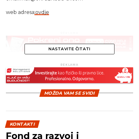
web adresa
:ovdje
REKLAMA
NASTAVITE ČITATI
REKLAMA
SLIČNE TEME:
SLEDEĆI
Okružni sud u Bijeljini
MOŽDA VAM SE SVIDI
NE PROPUSTITE
Sud BiH
KONTAKTI
Fond za razvoj i