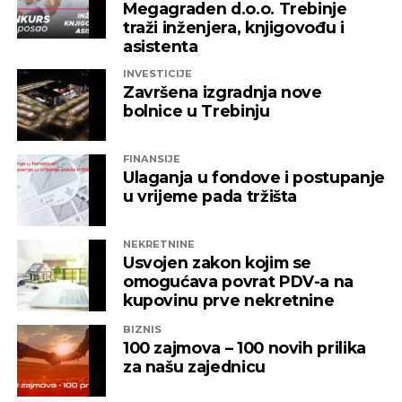
Megagraden d.o.o. Trebinje
traži inženjera, knjigovođu i
asistenta
INVESTICIJE
Završena izgradnja nove
bolnice u Trebinju
FINANSIJE
Ulaganja u fondove i postupanje
u vrijeme pada tržišta
NEKRETNINE
Usvojen zakon kojim se
omogućava povrat PDV-a na
kupovinu prve nekretnine
BIZNIS
100 zajmova – 100 novih prilika
za našu zajednicu