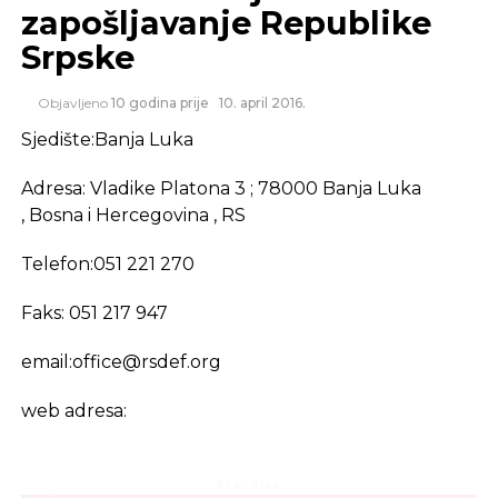
zapošljavanje Republike
Srpske
Objavljeno
10 godina prije
10. april 2016.
Sjedište:Banja Luka
Adresa: Vladike Platona 3 ; 78000 Banja Luka
, Bosna i Hercegovina , RS
Telefon:051 221 270
Faks: 051 217 947
email:
office@rsdef.org
web adresa:
REKLAMA