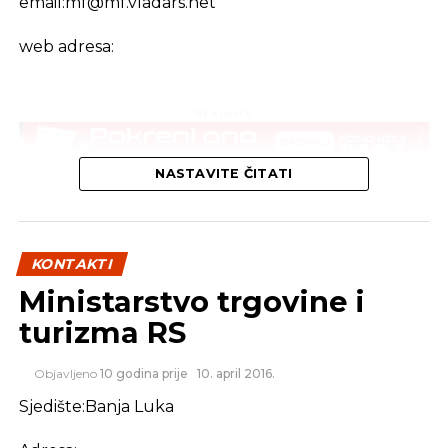
email:
mf@mf.vladars.net
web adresa:
REKLAMA
NASTAVITE ČITATI
KONTAKTI
Ministarstvo trgovine i
turizma RS
Objavljeno
10 godina prije
10. april 2016.
Sjedište:Banja Luka