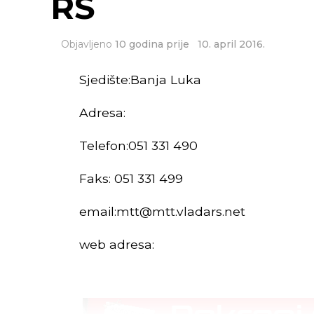
RS
Objavljeno
10 godina prije
10. april 2016.
Sjedište:Banja Luka
Adresa:
Telefon:051 331 490
Faks: 051 331 499
email:
mtt@mtt.vladars.net
web adresa: