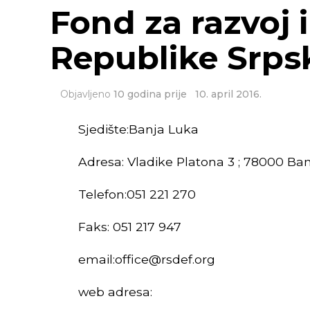
Fond za razvoj 
Republike Srps
Objavljeno
10 godina prije
10. april 2016.
Sjedište:Banja Luka
Adresa: Vladike Platona 3 ; 78000 Ban
Telefon:051 221 270
Faks: 051 217 947
email:
office@rsdef.org
web adresa: