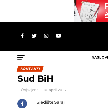
NASLOV
KONTAKTI
Sud BiH
Objavljeno
10. april 2016.
Sjedište:Saraj