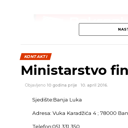
NAST
KONTAKTI
Ministarstvo fi
Objavljeno
10 godina prije
10. april 2016.
Sjedište:Banja Luka
Adresa: Vuka Karadžića 4 ; 78000 Ban
Telefon:051 331 350