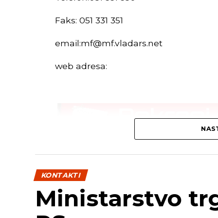
Faks: 051 331 351
email:
mf@mf.vladars.net
web adresa:
NAST
KONTAKTI
Ministarstvo tr