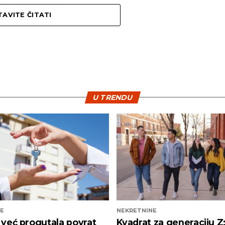
AVITE ČITATI
U TRENDU
E
NEKRETNINE
a već progutala povrat
Kvadrat za generaciju Z