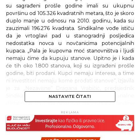
su sagrađeni prošle godine imali su ukupnu
površinu od 105.326 kvadratnih metara, što je skoro
duplo manje u odnosu na 2010. godinu, kada su
zauzimali 196.276 kvadrata. Sindikalne vođe ističu
da je vrtoglavi pad u stanogradnji posljedica
nedostatka novca u novčanicima potencijalnih
kupaca. „Pala je kupovna moć stanovništva i ljudi
nemaju čime da kupuju stanove. Upitno je i kada
će tih oko 1.800 stanova, koji su izgrađeni prošle
godine, biti prodani. Kupci nemaju interesa, a time
ni investitori nemaju kome prodati stanove“, izjavila
je za „Nezavisne“ Dragana Vrabičić, predsjednik
Sindikata građevinarstva i stambeno-komunalne
NASTAVITE ČITATI
djelatnosti RS. Ona ocjenjuje da se ni ove godine
neće dogoditi oporavak u sektoru stanogradnje.
REKLAMA
„Jedini bum koji se može dogoditi, jeste onaj u
negativnom smislu. To je veoma loše za
građevinska preduzeća, a time i radnike koji su