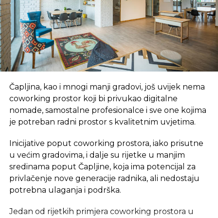
većinom mladi, oni koji prvi put rješavaju stambena
pitanja i tako dalje“, istakla je Hodžićeva. I Zoran
Pavlović, ekonomski analitičar, ističe da je situacija u
stanogradnji odraz situacije u privredi. Kako je
rekao, potrebe za novim stanovima postoje ako
postoje i finansijske mogućnosti da se stanovi kupe.
„Pošto, očigledno, nema finansijske mogućnosti,
Čapljina, kao i mnogi manji gradovi, još uvijek nema
situacija je takva. Opšta nelikvidnost je učinila i da
coworking prostor koji bi privukao digitalne
se pojavi strah kod potencijalnih kupaca stanova,
nomade, samostalne profesionalce i sve one kojima
pa oni kupovinu odlažu do zadnjeg momenta“,
je potreban radni prostor s kvalitetnim uvjetima.
ocijenio je Pavlović. Prema podacima Agencije za
statistiku BiH, broj završenih stanova lani je bio za
Inicijative poput coworking prostora, iako prisutne
23,3 odsto manji u odnosu na 2014. godinu.
u većim gradovima, i dalje su rijetke u manjim
sredinama poput Čapljine, koja ima potencijal za
Izvor: Nezavisne
privlačenje nove generacije radnika, ali nedostaju
potrebna ulaganja i podrška.
SLIČNE TEME:
SLEDEĆI
Jedan od rijetkih primjera coworking prostora u