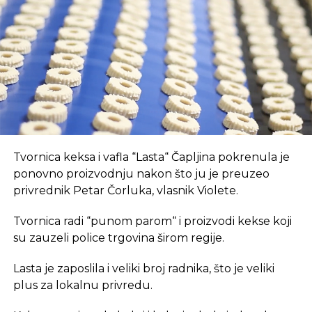
opremljen prostor, što je ključan preduvjet za
suvremeni način rada.
REKLAMA
U coworking prostoru, radnici su okruženi sličnim
Tvornica keksa i vafla “Lasta“ Čapljina pokrenula je
profesionalcima, što potiče produktivnost i radnu
ponovno proizvodnju nakon što ju je preuzeo
atmosferu koju je teško postići u kućnom
privrednik Petar Čorluka, vlasnik Violete.
okruženju.
Tvornica radi “punom parom“ i proizvodi kekse koji
Dodatna prednost coworkinga je umrežavanje i
su zauzeli police trgovina širom regije.
stvaranje novih poslovnih veza. Rad u zajedničkom
Lasta je zaposlila i veliki broj radnika, što je veliki
prostoru omogućava razmjenu ideja, kontakata i
plus za lokalnu privredu.
suradnji, čime coworking prostor postaje inkubator
novih poslovnih inicijativa.