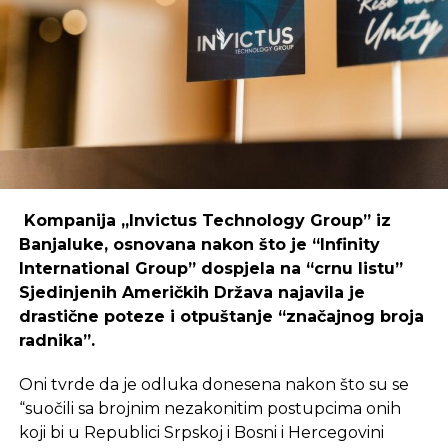
Primjer mostarskog CodeHuba pokazuje da
coworking prostori mogu uspješno djelovati i u
regijama koje nisu urbani centri, ali zahtijeva
podršku i ulaganja koja će omogućiti dugoročnu
održivost ovakvih inicijativa.
REKLAMA
Kompanija „Invictus Technology Group” iz
Banjaluke, osnovana nakon što je “Infinity
International Group” dospjela na “crnu listu”
Sjedinjenih Američkih Država najavila je
Ulaganje u coworking prostor u Čapljini moglo bi
drastične poteze i otpuštanje “značajnog broja
postati ključan korak prema stvaranju napredne
radnika”.
poslovne klime, privlačenju novih profesionalaca te
razvoja poslovnih veza koje bi mogle potaknuti
Oni tvrde da je odluka donesena nakon što su se
nove projekte i lokalnu ekonomiju.
“suočili sa brojnim nezakonitim postupcima onih
koji bi u Republici Srpskoj i Bosni i Hercegovini