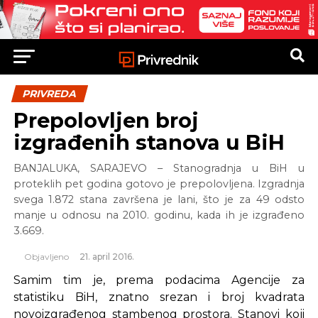
PRIVREDA
Prepolovljen broj
izgrađenih stanova u BiH
BANJALUKA, SARAJEVO – Stanogradnja u BiH u
proteklih pet godina gotovo je prepolovljena. Izgradnja
svega 1.872 stana završena je lani, što je za 49 odsto
manje u odnosu na 2010. godinu, kada ih je izgrađeno
3.669.
Objavljeno
21. april 2016.
Samim tim je, prema podacima Agencije za
statistiku BiH, znatno srezan i broj kvadrata
novoizgrađenog stambenog prostora. Stanovi koji