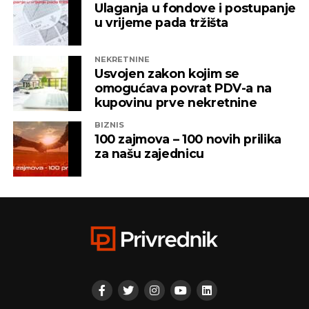
Ulaganja u fondove i postupanje
vlasništvu Alternativna televizija, “Una World” u
u vrijeme pada tržišta
čijem je vlasništvu bila “Una TV”.
NEKRETNINE
Iz “Infinity-ja” su tada saopštili da će bez posla ostati
Usvojen zakon kojim se
oko 800 ljudi, a spas su potražili u registrovanju
omogućava povrat PDV-a na
novih kompanija i promjenama vlasničke strukture,
kupovinu prve nekretnine
pretvarajućći dotatašnje rukovodioce u vlasnike.
BIZNIS
100 zajmova – 100 novih prilika
„Invictus“ su prije mjesec dana osnovali menadžeri
za našu zajednicu
„Prointera“ i „Siriusa”.
CAPITAL.BA
REKLAMA