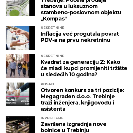
pravnog osnova. Baš zbog toga pozivamo sve
stanova u luksuznom
nadležne institucije da što prije pronađu
stambeno-poslovnom objektu
adekvatno rješenje kako ni jedna druga
„Kompas“
domaća kompanija u budućnosti ne bi bila
NEKRETNINE
izložena nezabilježenoj diskriminaciji”
,
Inflacija već progutala povrat
saopšteno je iz “Invictusa”.
PDV-a na prvu nekretninu
Kažu i da su sada izloženi potezima koji nemaju bilo
NEKRETNINE
kakve veze sa normalnim poslovanjem i
Kvadrat za generaciju Z: Kako
poštovanjem zakonskih normi, a da ih relevantne
će mladi kupci promijeniti tržište
institucije kao savjesnog poslovnog subjekta nisu u
u sledećih 10 godina?
stanju zaštiti, zbog čega moraju priznati da je teško
POSAO
pronaći adekvatniji odgovor koji ne bi uključivao
Otvoren konkurs za tri pozicije:
ozbiljnije rezove u samoj kompaniji.
Megagraden d.o.o. Trebinje
traži inženjera, knjigovođu i
Podsjetimo, 18. juna ove godine američka
asistenta
Kancelarija za kontrolu imovine stranaca OFAC
INVESTICIJE
uvela je sankcije nizu kompanija koje “čine mrežu
Završena izgradnja nove
podrške predsjedniku Republike Srpske Miloradu
bolnice u Trebinju