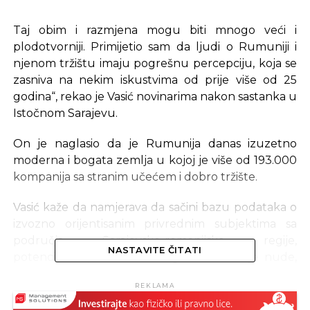
Taj obim i razmjena mogu biti mnogo veći i
plodotvorniji. Primijetio sam da ljudi o Rumuniji i
njenom tržištu imaju pogrešnu percepciju, koja se
zasniva na nekim iskustvima od prije više od 25
godina“, rekao je Vasić novinarima nakon sastanka u
Istočnom Sarajevu.
On je naglasio da je Rumunija danas izuzetno
moderna i bogata zemlja u kojoj je više od 193.000
kompanija sa stranim učećem i dobro tržište.
Vasić kaže da namjerava da sačini bazu podataka o
izvozno orijentisanim privrednim subjektima sa
područja Sarajevsko-romanijske regije,
NASTAVITE ČITATI
potencijalima, vrstama usluga i robe koje nude,
kako bi dobijene informacije mogao predstaviti na
REKLAMA
rumunskom tržištu i podstaći izvoz u tu zemlju.