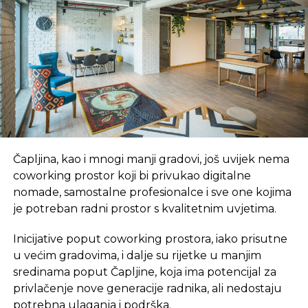
On je izrazio žaljenje što se današnjem sastanku
nije odazvalo svih 30 privrednika kojima su upućeni
pozivi, dodajući da je ambasador Vasić na najbolji
način predstavio mogućnosti poslovanja u
Rumuniji.
„Istočno Sarajevo može da ponudi Rumuniji
uglavnom poljoprivredne proizvode, kao i one iz
Čapljina, kao i mnogi manji gradovi, još uvijek nema
drvne industrije i šumarstva. Među učesnicima
coworking prostor koji bi privukao digitalne
sastanka bio je i privrednik koji već treću godinu
nomade, samostalne profesionalce i sve one kojima
radi sa preduzećima iz Rumunije. Tokom skupa
je potreban radni prostor s kvalitetnim uvjetima.
iskazano je interesovanje i za saradnju u oblasti
tekstilne i hemijske industrije“, kaže Samardžija.
Inicijative poput coworking prostora, iako prisutne
u većim gradovima, i dalje su rijetke u manjim
Izvor: Srna
sredinama poput Čapljine, koja ima potencijal za
privlačenje nove generacije radnika, ali nedostaju
SLIČNE TEME:
potrebna ulaganja i podrška.