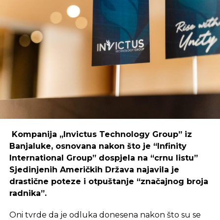
poduzetnika i kreativaca.
Primjer mostarskog CodeHuba pokazuje da
coworking prostori mogu uspješno djelovati i u
regijama koje nisu urbani centri, ali zahtijeva
podršku i ulaganja koja će omogućiti dugoročnu
održivost ovakvih inicijativa.
REKLAMA
Kompanija „Invictus Technology Group” iz
Banjaluke, osnovana nakon što je “Infinity
International Group” dospjela na “crnu listu”
Sjedinjenih Američkih Država najavila je
Ulaganje u coworking prostor u Čapljini moglo bi
drastične poteze i otpuštanje “značajnog broja
postati ključan korak prema stvaranju napredne
radnika”.
poslovne klime, privlačenju novih profesionalaca te
razvoja poslovnih veza koje bi mogle potaknuti
Oni tvrde da je odluka donesena nakon što su se
nove projekte i lokalnu ekonomiju.