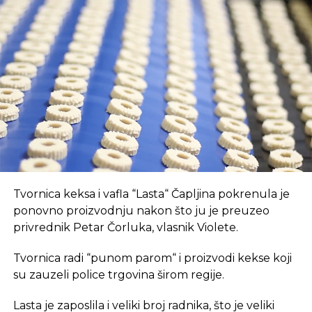
Prvo, oni pružaju brz internet i tehnološki
opremljen prostor, što je ključan preduvjet za
suvremeni način rada.
REKLAMA
U coworking prostoru, radnici su okruženi sličnim
Tvornica keksa i vafla “Lasta“ Čapljina pokrenula je
profesionalcima, što potiče produktivnost i radnu
ponovno proizvodnju nakon što ju je preuzeo
atmosferu koju je teško postići u kućnom
privrednik Petar Čorluka, vlasnik Violete.
okruženju.
Tvornica radi “punom parom“ i proizvodi kekse koji
Dodatna prednost coworkinga je umrežavanje i
su zauzeli police trgovina širom regije.
stvaranje novih poslovnih veza. Rad u zajedničkom
Lasta je zaposlila i veliki broj radnika, što je veliki
prostoru omogućava razmjenu ideja, kontakata i