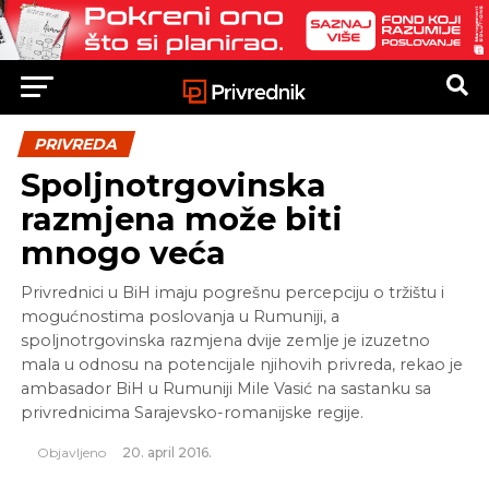
PRIVREDA
Spoljnotrgovinska
razmjena može biti
mnogo veća
Privrednici u BiH imaju pogrešnu percepciju o tržištu i
mogućnostima poslovanja u Rumuniji, a
spoljnotrgovinska razmjena dvije zemlje je izuzetno
mala u odnosu na potencijale njihovih privreda, rekao je
ambasador BiH u Rumuniji Mile Vasić na sastanku sa
privrednicima Sarajevsko-romanijske regije.
Objavljeno
20. april 2016.