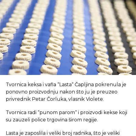
Cijene nafte u padu
Prvo, oni pružaju brz internet i tehnološki
opremljen prostor, što je ključan preduvjet za
suvremeni način rada.
REKLAMA
U coworking prostoru, radnici su okruženi sličnim
Tvornica keksa i vafla “Lasta“ Čapljina pokrenula je
profesionalcima, što potiče produktivnost i radnu
ponovno proizvodnju nakon što ju je preuzeo
atmosferu koju je teško postići u kućnom
privrednik Petar Čorluka, vlasnik Violete.
okruženju.
Tvornica radi “punom parom“ i proizvodi kekse koji
Dodatna prednost coworkinga je umrežavanje i
su zauzeli police trgovina širom regije.
stvaranje novih poslovnih veza. Rad u zajedničkom
Lasta je zaposlila i veliki broj radnika, što je veliki
prostoru omogućava razmjenu ideja, kontakata i