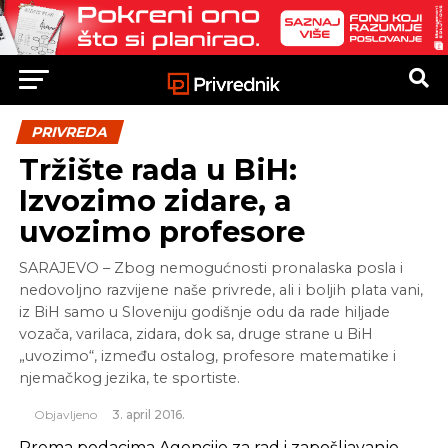
PRIVREDA
Tržište rada u BiH:
Izvozimo zidare, a
uvozimo profesore
SARAJEVO – Zbog nemogućnosti pronalaska posla i
nedovoljno razvijene naše privrede, ali i boljih plata vani,
iz BiH samo u Sloveniju godišnje odu da rade hiljade
vozača, varilaca, zidara, dok sa, druge strane u BiH
„uvozimo“, između ostalog, profesore matematike i
njemačkog jezika, te sportiste.
Objavljeno
3. april 2016.
Prema podacima Agencije za rad i zapošljavanje