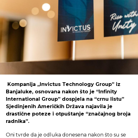
poduzetnika i kreativaca.
Primjer mostarskog CodeHuba pokazuje da
coworking prostori mogu uspješno djelovati i u
regijama koje nisu urbani centri, ali zahtijeva
podršku i ulaganja koja će omogućiti dugoročnu
održivost ovakvih inicijativa.
REKLAMA
Kompanija „Invictus Technology Group” iz
Banjaluke, osnovana nakon što je “Infinity
International Group” dospjela na “crnu listu”
Sjedinjenih Američkih Država najavila je
Ulaganje u coworking prostor u Čapljini moglo bi
drastične poteze i otpuštanje “značajnog broja
postati ključan korak prema stvaranju napredne
radnika”.
poslovne klime, privlačenju novih profesionalaca te
razvoja poslovnih veza koje bi mogle potaknuti
Oni tvrde da je odluka donesena nakon što su se
nove projekte i lokalnu ekonomiju.