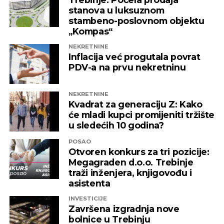
pravnog osnova. Baš zbog toga pozivamo sve
stanova u luksuznom
nadležne institucije da što prije pronađu
stambeno-poslovnom objektu
adekvatno rješenje kako ni jedna druga
„Kompas“
domaća kompanija u budućnosti ne bi bila
NEKRETNINE
izložena nezabilježenoj diskriminaciji”
,
Inflacija već progutala povrat
saopšteno je iz “Invictusa”.
PDV-a na prvu nekretninu
Kažu i da su sada izloženi potezima koji nemaju bilo
NEKRETNINE
kakve veze sa normalnim poslovanjem i
Kvadrat za generaciju Z: Kako
poštovanjem zakonskih normi, a da ih relevantne
će mladi kupci promijeniti tržište
institucije kao savjesnog poslovnog subjekta nisu u
u sledećih 10 godina?
stanju zaštiti, zbog čega moraju priznati da je teško
POSAO
pronaći adekvatniji odgovor koji ne bi uključivao
Otvoren konkurs za tri pozicije:
ozbiljnije rezove u samoj kompaniji.
Megagraden d.o.o. Trebinje
traži inženjera, knjigovođu i
Podsjetimo, 18. juna ove godine američka
asistenta
Kancelarija za kontrolu imovine stranaca OFAC
INVESTICIJE
uvela je sankcije nizu kompanija koje “čine mrežu
Završena izgradnja nove
podrške predsjedniku Republike Srpske Miloradu
bolnice u Trebinju