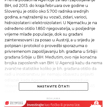
BiH, od 2013. do kraja februara ove godine u
Sloveniju je otišlo oko 5.700 radnika srednjih
godina, a najtraženiji su vozači, zidari, varioci,
hidroizolateri i elektroizolateri. U Njemačku je na
određeno otišlo 1.850 njegovatelja, u posljednje
vrijeme mlađe populacije, dok su građani
zainteresovani i za posao u Austriji, a u srijedu je
potpisan i protokol o provedbi sporazuma o
privremenom zapošljavanju bh. građana u Srbiji i
građana Srbije u BiH. Međutim, ovo nije konačna
brojka zaposlenih van BiH. U Agenciji kažu da nema
zvanične statistike koliko je bh. građana otišlo da
radi u inostranstvu jer nemaju obavezu prijaviti
odlazak kada Agencija u tome ne posreduje.
Istovremeno, samo u 2015. godini je izdato 2.465
NASTAVITE ČITATI
radnih dozvola strancima za rad u BiH, najviše
državljanima Srbije, te Turske, Kine, Hrvatske i
REKLAMA
Italije. „Radne dozvole izdate su osobama koje