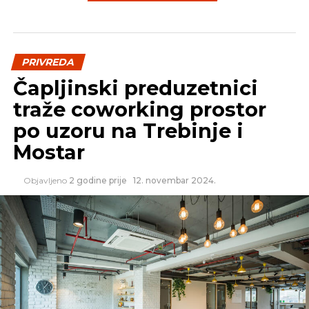
SLIČNE TEME:
SLEDEĆI
PRIVREDA
Kompjuterski virusi u njemačkoj nuklearki
Čapljinski preduzetnici
NE PROPUSTITE
Industrija protiv poreza na „šećer”
traže coworking prostor
po uzoru na Trebinje i
Mostar
Objavljeno
2 godine prije
12. novembar 2024.