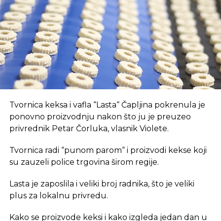
suvremeni način rada.
REKLAMA
U coworking prostoru, radnici su okruženi sličnim
Tvornica keksa i vafla “Lasta“ Čapljina pokrenula je
profesionalcima, što potiče produktivnost i radnu
ponovno proizvodnju nakon što ju je preuzeo
atmosferu koju je teško postići u kućnom
privrednik Petar Čorluka, vlasnik Violete.
okruženju.
Tvornica radi “punom parom“ i proizvodi kekse koji
Dodatna prednost coworkinga je umrežavanje i
su zauzeli police trgovina širom regije.
stvaranje novih poslovnih veza. Rad u zajedničkom
Lasta je zaposlila i veliki broj radnika, što je veliki
prostoru omogućava razmjenu ideja, kontakata i
plus za lokalnu privredu.
suradnji, čime coworking prostor postaje inkubator
novih poslovnih inicijativa.
Kako se proizvode keksi i kako izgleda jedan dan u