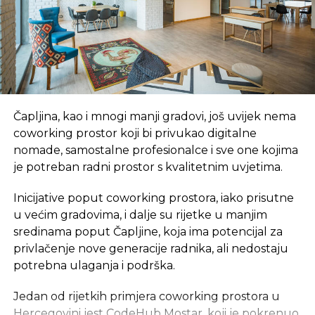
Čapljina, kao i mnogi manji gradovi, još uvijek nema
coworking prostor koji bi privukao digitalne
nomade, samostalne profesionalce i sve one kojima
je potreban radni prostor s kvalitetnim uvjetima.
Inicijative poput coworking prostora, iako prisutne
u većim gradovima, i dalje su rijetke u manjim
sredinama poput Čapljine, koja ima potencijal za
privlačenje nove generacije radnika, ali nedostaju
potrebna ulaganja i podrška.
Jedan od rijetkih primjera coworking prostora u
Hercegovini jest
CodeHub Mostar
, koji je pokrenuo