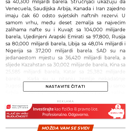
sa 40,300 milijardi barela. Stručnjaci ukazuju da
Venecuela, Saudijska Arbija, Kanada i Iran zajedno
imaju čak 60 odsto svjetskih naftnih rezervi. U
samom vrhu, među deset zemalja sa najvećim
zalihama nafte su i Kuvajt sa 104,000 milijarde
barela, Ujedinjeni Arapski Emirati sa 97,800, Rusija
sa 80,000 milijardi barela, Libija sa 48,014 milijardi i
Nigerija sa 37,200 milijardi barela. SAD su na
jedanaestom mjestu sa 36,420 milijardi barela, a
slijede Kazahstan sa 30,002 milijarde barela, Kina sa
25,585 milijardi barela, Katar sa 25,382 milijarde
barela… Kada su u pitanju zemlje nekadašnje
Jugoslavije kakve-takve naftne rezerve imaju samo
NASTAVITE ČITATI
Srbija i Hrvatska. Srbija ima 77 miliona barela zaliha,
a Hrvatska 66 miliona, dok BiH, Slovenija,
REKLAMA
Makedonija i Crna Gora nemaju nafte u zalihama,
pokazuju dostupni podaci UN.
Izvor: Srna
MOŽDA VAM SE SVIDI