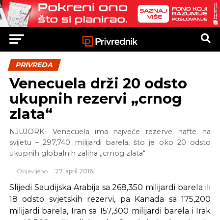
PRIVREDA
Venecuela drži 20 odsto
ukupnih rezervi „crnog
zlata“
NJUJORK- Venecuela ima najveće rezerve nafte na
svijetu – 297,740 milijardi barela, što je oko 20 odsto
ukupnih globalnih zaliha „crnog zlata“.
Objavljeno
27. april 2016.
Slijedi Saudijska Arabija sa 268,350 milijardi barela ili
18 odsto svjetskih rezervi, pa Kanada sa 175,200
milijardi barela, Iran sa 157,300 milijardi barela i Irak