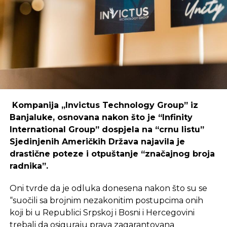
coworking prostori mogu uspješno djelovati i u
regijama koje nisu urbani centri, ali zahtijeva
podršku i ulaganja koja će omogućiti dugoročnu
održivost ovakvih inicijativa.
REKLAMA
Kompanija „Invictus Technology Group” iz
Banjaluke, osnovana nakon što je “Infinity
International Group” dospjela na “crnu listu”
Sjedinjenih Američkih Država najavila je
Ulaganje u coworking prostor u Čapljini moglo bi
drastične poteze i otpuštanje “značajnog broja
postati ključan korak prema stvaranju napredne
radnika”.
poslovne klime, privlačenju novih profesionalaca te
razvoja poslovnih veza koje bi mogle potaknuti
Oni tvrde da je odluka donesena nakon što su se
nove projekte i lokalnu ekonomiju.
“suočili sa brojnim nezakonitim postupcima onih
koji bi u Republici Srpskoj i Bosni i Hercegovini
trebali da osiguraju prava zagarantovana