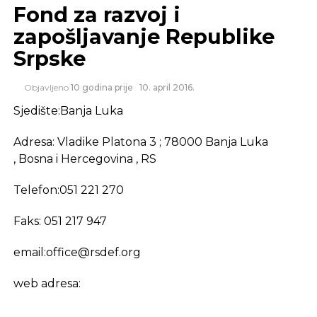
Fond za razvoj i
zapošljavanje Republike
Srpske
Objavljeno
10 godina prije
10. april 2016.
Sjedište:Banja Luka
Adresa: Vladike Platona 3 ; 78000 Banja Luka
, Bosna i Hercegovina , RS
Telefon:051 221 270
Faks: 051 217 947
email:
office@rsdef.org
web adresa: