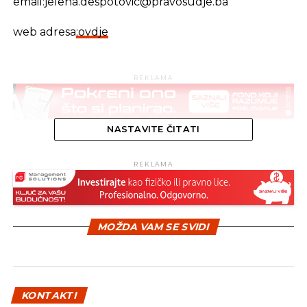
email:
jelena.despotovic@pravosudje.ba
web adresa
:ovdje
REKLAMA
NASTAVITE ČITATI
REKLAMA
SLIČNE TEME:
SLEDEĆI
Sud BiH
MOŽDA VAM SE SVIDI
NE PROPUSTITE
Ustavni sud Republike Srpske
KONTAKTI