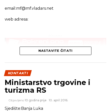
email:
mf@mf.vladars.net
web adresa:
REKLAMA
NASTAVITE ČITATI
KONTAKTI
Ministarstvo trgovine i
turizma RS
Objavljeno
10 godina prije
10. april 2016.
Sjedište:Banja Luka