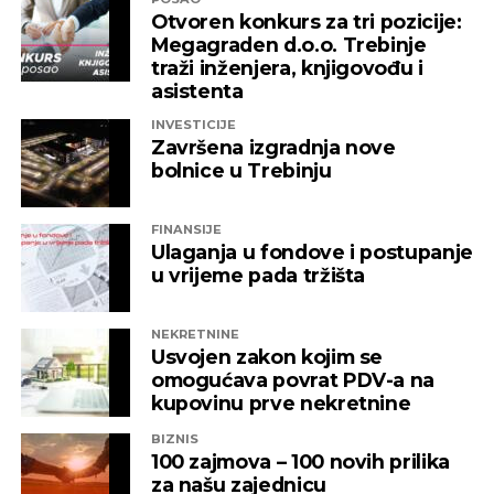
Otvoren konkurs za tri pozicije:
Megagraden d.o.o. Trebinje
traži inženjera, knjigovođu i
asistenta
INVESTICIJE
Završena izgradnja nove
bolnice u Trebinju
FINANSIJE
Ulaganja u fondove i postupanje
u vrijeme pada tržišta
NEKRETNINE
Usvojen zakon kojim se
omogućava povrat PDV-a na
kupovinu prve nekretnine
BIZNIS
100 zajmova – 100 novih prilika
za našu zajednicu