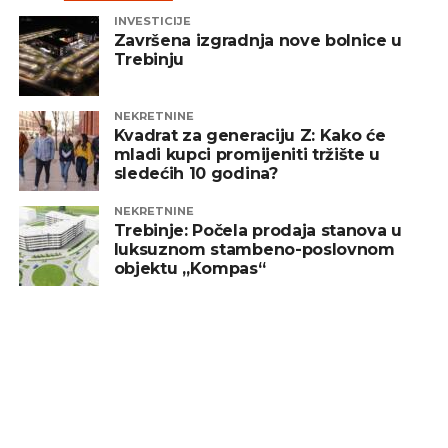
INVESTICIJE
Završena izgradnja nove bolnice u
Trebinju
NEKRETNINE
Kvadrat za generaciju Z: Kako će
mladi kupci promijeniti tržište u
sledećih 10 godina?
NEKRETNINE
Trebinje: Počela prodaja stanova u
luksuznom stambeno-poslovnom
objektu „Kompas“