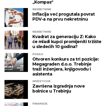
„Kompas“
NEKRETNINE
Inflacija već progutala povrat
PDV-a na prvu nekretninu
NEKRETNINE
Kvadrat za generaciju Z: Kako
će mladi kupci promijeniti tržište
u sledećih 10 godina?
POSAO
Otvoren konkurs za tri pozicije:
Megagraden d.o.o. Trebinje
traži inženjera, knjigovođu i
asistenta
INVESTICIJE
Završena izgradnja nove
bolnice u Trebinju
FINANSIJE