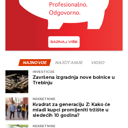
NAJNOVIJE
NAJČITANIJE
VIDEO
INVESTICIJE
Završena izgradnja nove bolnice u
Trebinju
NEKRETNINE
Kvadrat za generaciju Z: Kako će
mladi kupci promijeniti tržište u
sledećih 10 godina?
NEKRETNINE