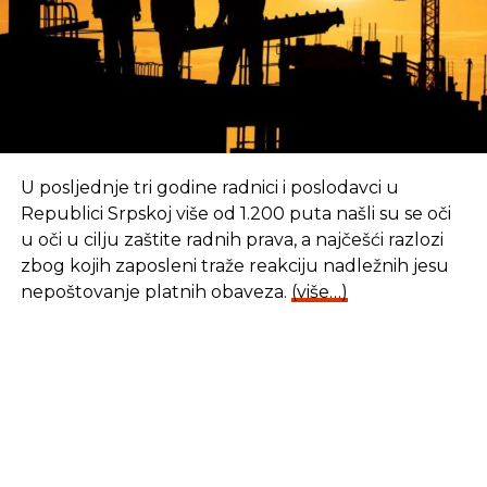
Kovačević: Zaštita ličnih podataka bit će sve
aktuelnija
NE PROPUSTITE
Zakon o notarima u FBiH je savršen i
nemoguće ga je poboljšati
U posljednje tri godine radnici i poslodavci u
Republici Srpskoj više od 1.200 puta našli su se oči
u oči u cilju zaštite radnih prava, a najčešći razlozi
zbog kojih zaposleni traže reakciju nadležnih jesu
nepoštovanje platnih obaveza.
(više…)