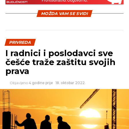
Ovaj zakon bio je usvojen krajem decembra prošle
MOŽDA VAM SE SVIDI
godine, ali je ponovo vraćen u Narodnu skupštinu
nakon što predsjednik Republike Milorad Dodik
nije potpisao taj zakon.
PRIVREDA
I radnici i poslodavci sve
češće traže zaštitu svojih
REKLAMA
prava
Objavljeno
4 godine prije
18. oktobar 2022.
Autor: Srna
SLIČNE TEME:
SLEDEĆI