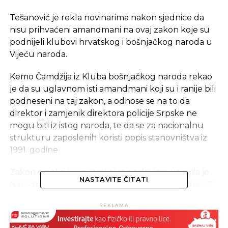
Tešanović je rekla novinarima nakon sjednice da
nisu prihvaćeni amandmani na ovaj zakon koje su
podnijeli klubovi hrvatskog i bošnjačkog naroda u
Vijeću naroda.
Kemo Čamdžija iz Kluba bošnjačkog naroda rekao
je da su uglavnom isti amandmani koji su i ranije bili
podneseni na taj zakon, a odnose se na to da
direktor i zamjenik direktora policije Srpske ne
mogu biti iz istog naroda, te da se za nacionalnu
strukturu zaposlenih koristi popis stanovništva iz
1991. godine.
Zakon o policiji i unutrašnjim poslovima usvojila je
NASTAVITE ČITATI
Narodna skupština Republike Srpske na sjednici 7.
aprila, a prigovor povrede vitalnog nacionalnog
REKLAMA
interesa podnijeli su klubovi Hrvata i Bošnjaka u
Vijeću naroda.